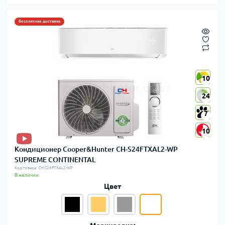
Бесплатная доставка
10
10
24
24
7
7
10
10
Кондиционер Cooper&Hunter CH-S24FTXAL2-WP
SUPREME CONTINENTAL
Код товара: CH-S24FTXAL2-WP
В наличии
Цвет