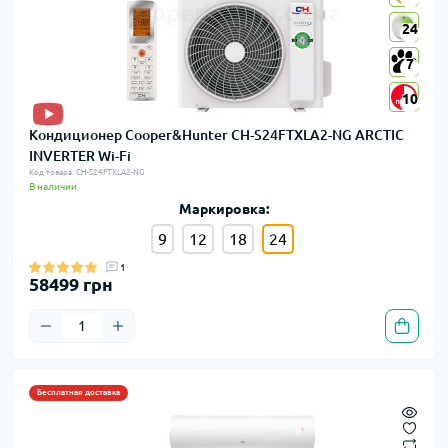
24
24
7
7
10
10
Кондиционер Cooper&Hunter CH-S24FTXLA2-NG ARCTIC
INVERTER Wi-Fi
Код товара: CH-S24FTXLA2-NG
В наличии
Маркировка:
9
12
18
24
1
58499 грн
Бесплатная доставка