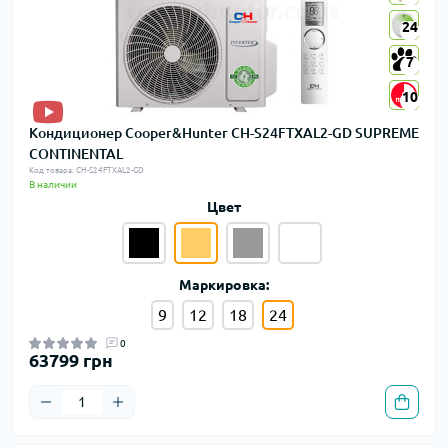
24
24
7
7
10
10
Кондиционер Cooper&Hunter CH-S24FTXAL2-GD SUPREME
CONTINENTAL
Код товара: CH-S24FTXAL2-GD
В наличии
Цвет
Маркировка:
9
12
18
24
0
63799 грн