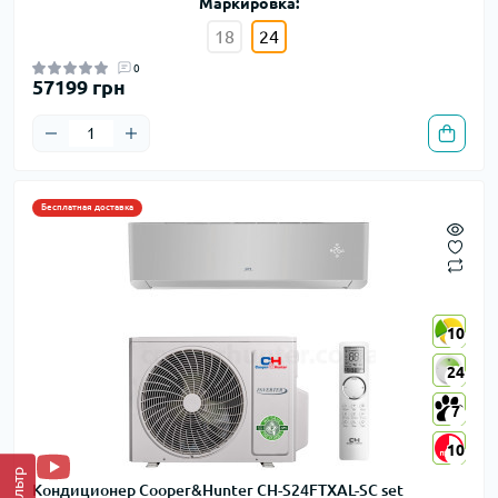
Маркировка:
18
24
0
57199 грн
Бесплатная доставка
10
10
24
24
7
7
10
10
Фильтр
Кондиционер Cooper&Hunter CH-S24FTXAL-SC set