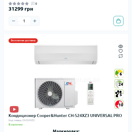
0
31299 грн
Бесплатная доставка
6
6
24
24
5
5
10
10
Кондиционер Cooper&Hunter CH-S24XZ3 UNIVERSAL PRO
Код товара: CH-S24XZ3
В наличии
Маркировка: