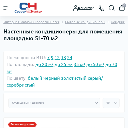
0
Клиенту
Интернет-магазин Cooper&Hunter
Бытовые кондиционеры
Кондицио
Настенные кондиционеры для помещения
площадью 51-70 м2
По мощности BTU:
7
9
12
18
24
По площади:
до 20 м²
до 25 м²
35 м²
до 50 м²
до 70
м²
По цвету:
белый
черный
золотистый
серый/
серебристый
Бесплатная доставка