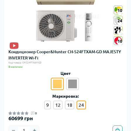
10
10
24
24
7
7
10
10
Кондиционер Cooper&Hunter CH-S24FTXAM-GD MAJESTY
INVERTER Wi-Fi
Код товара: CH-S24FTXAM-GD
В наличии
Цвет
Маркировка:
9
12
18
24
0
60699 грн