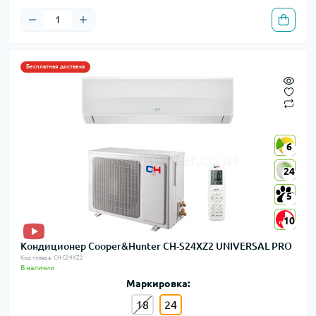
Бесплатная доставка
6
6
24
24
5
5
10
10
Кондиционер Cooper&Hunter CH-S24XZ2 UNIVERSAL PRO
Код товара: CH-S24XZ2
В наличии
Маркировка:
18
24