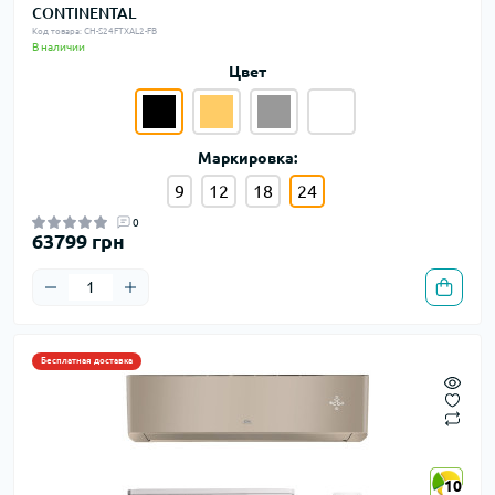
CONTINENTAL
Код товара: CH-S24FTXAL2-FB
В наличии
Цвет
Маркировка:
9
12
18
24
0
63799 грн
Бесплатная доставка
10
10