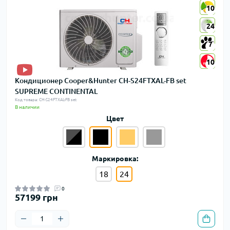
10
10
24
24
7
7
10
10
Кондиционер Cooper&Hunter CH-S24FTXAL-FB set
SUPREME CONTINENTAL
Код товара: CH-S24FTXAL-FB set
В наличии
Цвет
Маркировка:
18
24
0
57199 грн