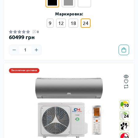
Маркировка:
9
12
18
24
0
60499 грн
Бесплатная доставка
10
10
24
24
7
7
10
10