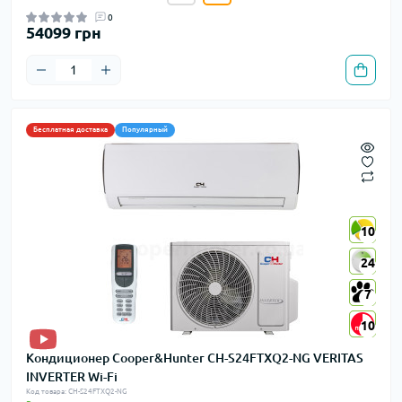
0
54099 грн
Бесплатная доставка
Популярный
10
10
24
24
7
7
10
10
Кондиционер Cooper&Hunter CH-S24FTXQ2-NG VERITAS
INVERTER Wi-Fi
Код товара: CH-S24FTXQ2-NG