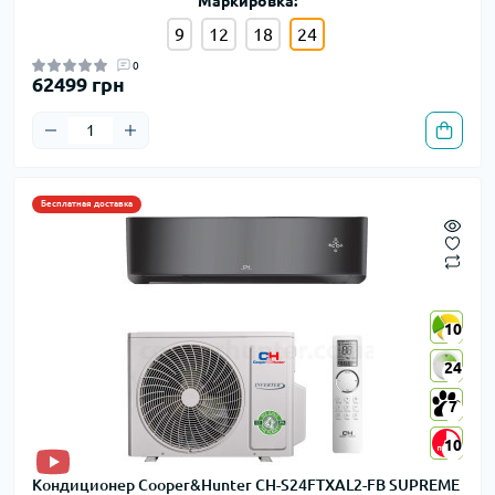
Маркировка:
9
12
18
24
0
62499 грн
Бесплатная доставка
10
10
24
24
7
7
10
10
Кондиционер Cooper&Hunter CH-S24FTXAL2-FB SUPREME