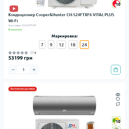
10
10
Кондиционер Cooper&Hunter CH-S24FTXF6 VITAL PLUS
Wi-Fi
Код товара: CH-S24FTXF6
В наличии
Маркировка:
7
9
12
18
24
0
53199 грн
Бесплатная доставка
10
10