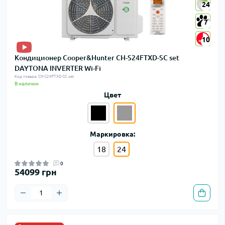
24
24
7
7
10
10
Кондиционер Cooper&Hunter CH-S24FTXD-SC set
DAYTONA INVERTER Wi-Fi
Код товара: CH-S24FTXD-SC set
В наличии
Цвет
Маркировка:
18
24
0
54099 грн