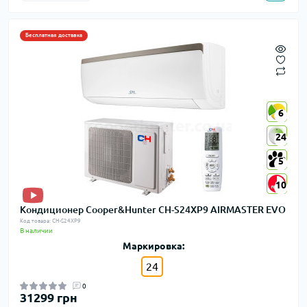
Бесплатная доставка
6
6
24
24
5
5
10
10
Кондиционер Cooper&Hunter CH-S24XP9 AIRMASTER EVO
Код товара: CH-S24XP9
В наличии
Маркировка:
24
0
31299 грн