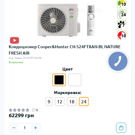
10
10
24
24
7
7
10
10
Кондиционер Cooper&Hunter CH-S24FTXAN-BL NATURE
FRESH AIR
Код товара: CH-S24FTXAN-BL
В наличии
Цвет
Маркировка:
9
12
18
24
0
62299 грн