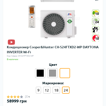
10
10
24
24
7
7
10
10
Кондиционер Cooper&Hunter CH-S24FTXD2-WP DAYTONA
INVERTER Wi-Fi
Код товара: CH-S24FTXD2-WP
В наличии
Цвет
Маркировка:
9
12
18
24
1
58999 грн