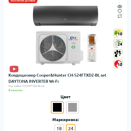
Бесплатная доставка
10
10
24
24
7
7
10
10
Кондиционер Cooper&Hunter CH-S24FTXD2-BL set
DAYTONA INVERTER Wi-Fi
Код товара: CH-S24FTXD2-BL set
В наличии
Цвет
Маркировка:
18
24