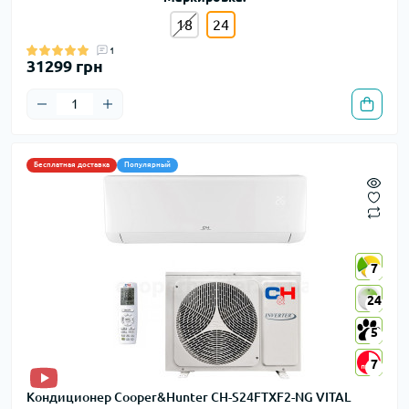
18
24
1
31299 грн
Бесплатная доставка
Популярный
7
7
24
24
5
5
7
7
Кондиционер Cooper&Hunter CH-S24FTXF2-NG VITAL