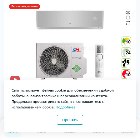
Бесплатная доставка
10
10
24
24
7
7
10
10
Кондиционер Cooper&Hunter CH-S24FTXAL2-SC SUPREME
Сайт использует файлы cookie для обеспечения удобной
CONTINENTAL
работы, анализа трафика и персонализации контента.
Код товара: CH-S24FTXAL2-SC
Продолжая просматривать сайт, вы соглашаетесь с
В наличии
использованием cookie.
Подробнее
Цвет
Принять
0
0
Каталог
Главная
Закладки
Сравнить
Контакты
Маркировка: