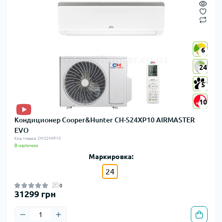
6
6
24
24
5
5
10
10
Кондиционер Cooper&Hunter CH-S24XP10 AIRMASTER
EVO
Код товара: CH-S24XP10
В наличии
Маркировка:
24
0
31299 грн