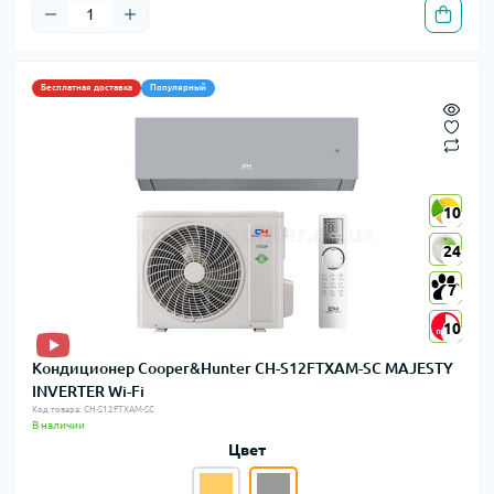
Бесплатная доставка
Популярный
10
10
24
24
7
7
10
10
Кондиционер Cooper&Hunter CH-S12FTXAM-SC MAJESTY
INVERTER Wi-Fi
Код товара: CH-S12FTXAM-SC
В наличии
Цвет