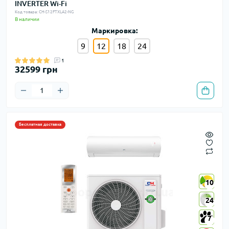
INVERTER Wi-Fi
Код товара: CH-S12FTXLA2-NG
В наличии
Маркировка:
9
12
18
24
1
32599 грн
Бесплатная доставка
10
10
24
24
7
7