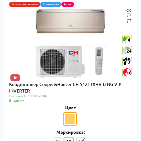
Бесплатная доставка
Популярный
Акция
4
4
24
24
3
3
10
10
Кондиционер Cooper&Hunter CH-S12FTXHV-B-NG VIP
INVERTER
Код товара: CH-S12FTXHV-B-NG
В наличии
Цвет
Маркировка: