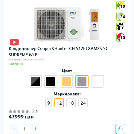
10
10
24
24
7
7
10
10
Кондиционер Cooper&Hunter CH-S12FTXAM2S-SC
SUPREME Wi-Fi
Код товара: CH-S12FTXAM2S-SC
В наличии
Цвет
Маркировка:
9
12
18
24
0
47999 грн