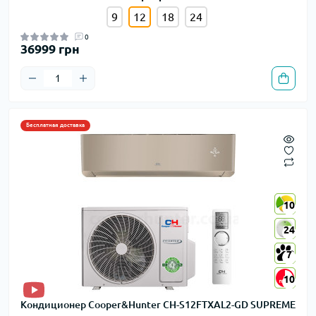
9
12
18
24
0
36999 грн
Бесплатная доставка
10
10
24
24
7
7
10
10
Кондиционер Cooper&Hunter CH-S12FTXAL2-GD SUPREME