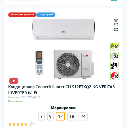
Бесплатная доставка
Популярный
10
10
24
24
7
7
10
10
Кондиционер Cooper&Hunter CH-S12FTXQ2-NG VERITAS
INVERTER Wi-Fi
Код товара: CH-S12FTXQ2-NG
В наличии
Маркировка:
7
9
12
18
24
1