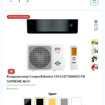
Бесплатная доставка
10
10
24
24
7
7
10
10
Кондиционер Cooper&Hunter CH-S12FTXAM2S-FB
SUPREME Wi-Fi
Код товара: CH-S12FTXAM2S-FB
В наличии
Цвет