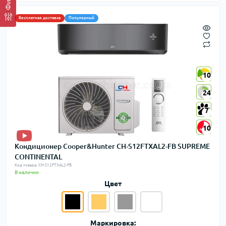
Бесплатная доставка
Популярный
10
10
24
24
7
7
10
10
Кондиционер Cooper&Hunter CH-S12FTXAL2-FB SUPREME
CONTINENTAL
Код товара: CH-S12FTXAL2-FB
В наличии
Цвет
Маркировка: