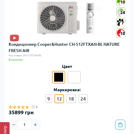
10
10
24
24
7
7
10
10
Кондиционер Cooper&Hunter CH-S12FTXAN-BL NATURE
FRESH AIR
Код товара: CH-S12FTXAN-BL
В наличии
Цвет
Маркировка:
9
12
18
24
1
35899 грн
Фильтр