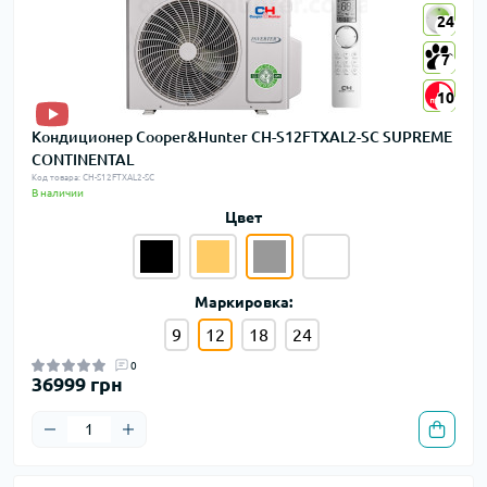
24
24
7
7
10
10
Кондиционер Cooper&Hunter CH-S12FTXAL2-SC SUPREME
CONTINENTAL
Код товара: CH-S12FTXAL2-SC
В наличии
Цвет
Маркировка:
9
12
18
24
0
36999 грн