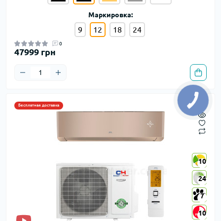
Маркировка:
9
12
18
24
0
47999 грн
Бесплатная доставка
10
10
24
24
7
7
10
10