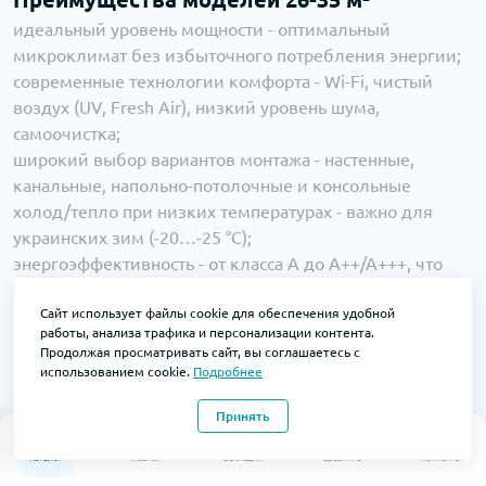
идеальный уровень мощности - оптимальный
микроклимат без избыточного потребления энергии;
современные технологии комфорта - Wi-Fi, чистый
воздух (UV, Fresh Air), низкий уровень шума,
самоочистка;
широкий выбор вариантов монтажа - настенные,
канальные, напольно-потолочные и консольные
холод/тепло при низких температурах - важно для
украинских зим (-20…-25 °C);
энергоэффективность - от класса A до A++/A+++, что
значительно снижает затраты на электроэнергию.
Возможные недостатки
Сайт использует файлы cookie для обеспечения удобной
работы, анализа трафика и персонализации контента.
цена выше базовых моделей, ведь премиум-функции
Продолжая просматривать сайт, вы соглашаетесь с
нуждаются в большей стоимости;
использованием cookie.
Подробнее
необходимость профессионального монтажа, особенно
Принять
для канальных или напольно-потолочных вариантов;
0
0
сложность сервиса инверторных систем - лучше
Каталог
Главная
Закладки
Сравнить
Контакты
обращаться к официальному сервису;