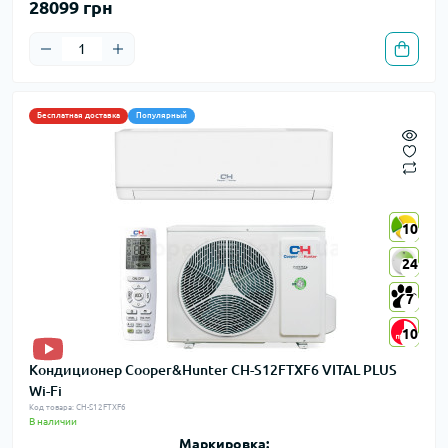
28099 грн
Бесплатная доставка
Популярный
10
10
24
24
7
7
10
10
Кондиционер Cooper&Hunter CH-S12FTXF6 VITAL PLUS
Wi-Fi
Код товара: CH-S12FTXF6
В наличии
Маркировка: