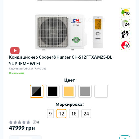
10
10
24
24
7
7
10
10
Кондиционер Cooper&Hunter CH-S12FTXAM2S-BL
SUPREME Wi-Fi
Код товара: CH-S12FTXAM2S-BL
В наличии
Цвет
Маркировка:
9
12
18
24
0
47999 грн