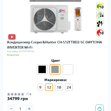
10
10
24
24
7
7
10
10
Кондиционер Cooper&Hunter CH-S12FTXD2-SC DAYTONA
INVERTER Wi-Fi
Код товара: CH-S12FTXD2-SC
В наличии
Цвет
Маркировка:
9
12
18
24
0
34799 грн