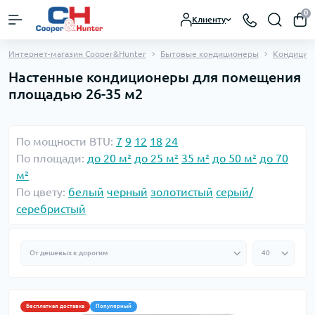
0
Клиенту
Интернет-магазин Cooper&Hunter
Бытовые кондиционеры
Кондицио
Настенные кондиционеры для помещения
площадью 26-35 м2
По мощности BTU:
7
9
12
18
24
По площади:
до 20 м²
до 25 м²
35 м²
до 50 м²
до 70
м²
По цвету:
белый
черный
золотистый
серый/
серебристый
Бесплатная доставка
Популярный