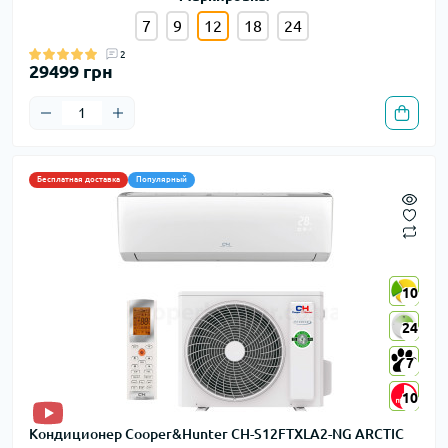
7
9
12
18
24
2
29499 грн
Бесплатная доставка
Популярный
10
10
24
24
7
7
10
10
Кондиционер Cooper&Hunter CH-S12FTXLA2-NG ARCTIC