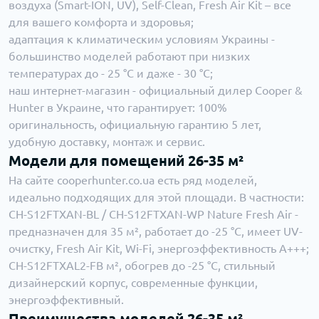
воздуха (Smart-ION, UV), Self-Clean, Fresh Air Kit – все
для вашего комфорта и здоровья;
адаптация к климатическим условиям Украины -
большинство моделей работают при низких
температурах до - 25 °C и даже - 30 °C;
наш интернет-магазин - официальный дилер Cooper &
Hunter в Украине, что гарантирует: 100%
оригинальность, официальную гарантию 5 лет,
удобную доставку, монтаж и сервис.
Модели для помещений 26-35 м²
На сайте cooperhunter.co.ua есть ряд моделей,
идеально подходящих для этой площади. В частности:
CH-S12FTXAN-BL / CH-S12FTXAN-WP Nature Fresh Air -
предназначен для 35 м², работает до -25 °C, имеет UV-
очистку, Fresh Air Kit, Wi-Fi, энергоэффективность A+++;
CH-S12FTXAL2-FB м², обогрев до -25 °C, стильный
дизайнерский корпус, современные функции,
энергоэффективный.
Преимущества моделей 26-35 м²