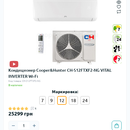
7
7
24
24
5
5
7
7
Кондиционер Cooper&Hunter CH-S12FTXF2-NG VITAL
INVERTER Wi-Fi
Код товара: CH-S12FTXF2-NG
В наличии
Маркировка:
7
9
12
18
24
1
25299 грн