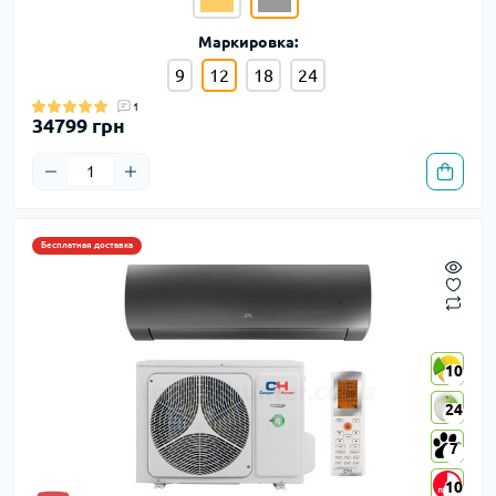
Маркировка:
9
12
18
24
1
34799 грн
Бесплатная доставка
10
10
24
24
7
7
10
10