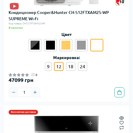
10
10
Кондиционер Cooper&Hunter CH-S12FTXAM2S-WP
SUPREME Wi-Fi
Код товара: CH-S12FTXAM2S-WP
В наличии
Цвет
Маркировка:
9
12
18
24
0
47099 грн
Бесплатная доставка