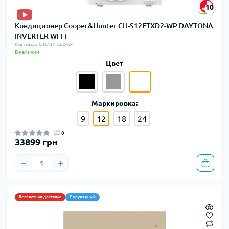
10
10
Кондиционер Cooper&Hunter CH-S12FTXD2-WP DAYTONA
INVERTER Wi-Fi
Код товара: CH-S12FTXD2-WP
В наличии
Цвет
Маркировка:
9
12
18
24
0
33899 грн
Бесплатная доставка
Популярный