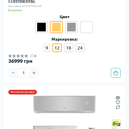
CONTINENTAL
Код товара: CH-S12FTXAL2-GD
В наличии
Цвет
Маркировка:
9
12
18
24
0
36999 грн
Бесплатная доставка
10
10