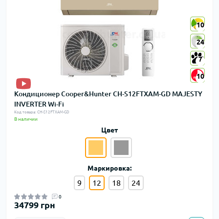
10
10
24
24
7
7
10
10
Кондиционер Cooper&Hunter CH-S12FTXAM-GD MAJESTY
INVERTER Wi-Fi
Код товара: CH-S12FTXAM-GD
В наличии
Цвет
Маркировка:
9
12
18
24
0
34799 грн