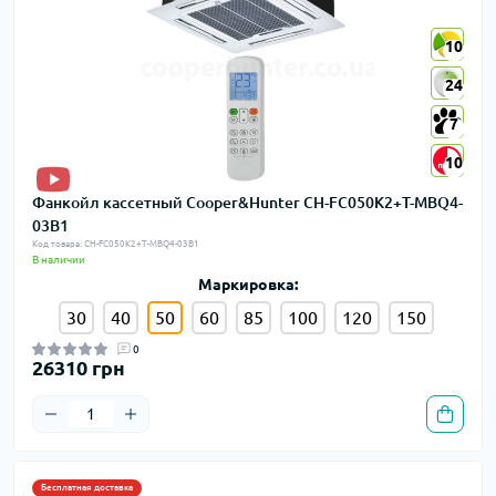
10
10
24
24
7
7
10
10
Фанкойл кассетный Cooper&Hunter CH-FC050K2+T-MBQ4-
03B1
Код товара: CH-FC050K2+T-MBQ4-03B1
В наличии
Маркировка:
30
40
50
60
85
100
120
150
0
26310 грн
Бесплатная доставка