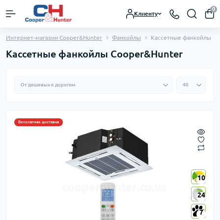
0
Клиенту
Интернет-магазин Cooper&Hunter
Фанкойлы
Кассетные фанкойлы
Кассетные фанкойлы Cooper&Hunter
Бесплатная доставка
10
10
24
24
7
7