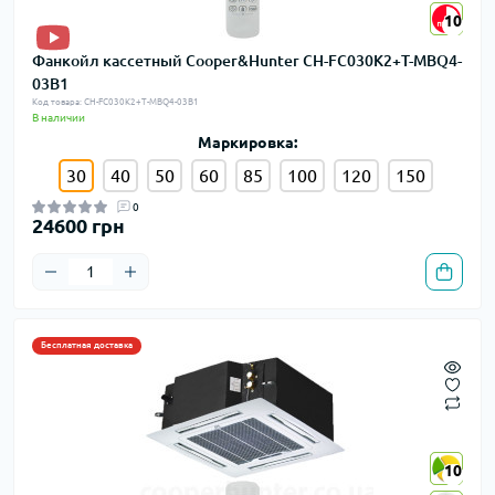
10
10
Фанкойл кассетный Cooper&Hunter CH-FC030K2+T-MBQ4-
03B1
Код товара: CH-FC030K2+T-MBQ4-03B1
В наличии
Маркировка:
30
40
50
60
85
100
120
150
0
24600 грн
Бесплатная доставка
10
10