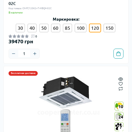
02C
Код товара: CH-FC120K2+T-MBQ4-02C
В наличии
Маркировка:
30
40
50
60
85
100
120
150
0
39470 грн
Бесплатная доставка
10
10
24
24
7
7