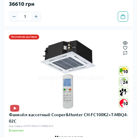
36610 грн
Бесплатная доставка
10
10
24
24
7
7
10
10
Фанкойл кассетный Cooper&Hunter CH-FC100K2+T-MBQ4-
02C
Код товара: CH-FC100K2+T-MBQ4-02C
В наличии