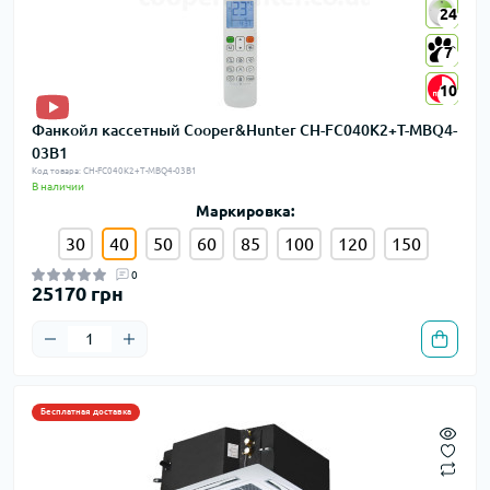
24
24
7
7
10
10
Фанкойл кассетный Cooper&Hunter CH-FC040K2+T-MBQ4-
03B1
Код товара: CH-FC040K2+T-MBQ4-03B1
В наличии
Маркировка:
30
40
50
60
85
100
120
150
0
25170 грн
Бесплатная доставка