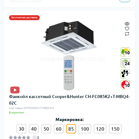
Бесплатная доставка
10
10
24
24
7
7
10
10
Фанкойл кассетный Cooper&Hunter CH-FC085K2+T-MBQ4-
02C
Код товара: CH-FC085K2+T-MBQ4-02C
В наличии
Маркировка:
30
40
50
60
85
100
120
150
0