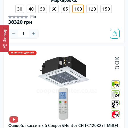
Маркировка:
30
40
50
60
85
100
120
150
0
38320 грн
Фильтр
Бесплатная доставка
10
10
24
24
7
7
10
10
Фанкойл кассетный Cooper&Hunter CH-FC120K2+T-MBQ4-