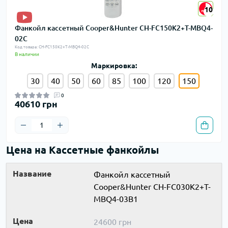
10
10
Фанкойл кассетный Cooper&Hunter CH-FC150K2+T-MBQ4-
02C
Код товара: CH-FC150K2+T-MBQ4-02C
В наличии
Маркировка:
30
40
50
60
85
100
120
150
0
40610 грн
Цена на Кассетные фанкойлы
Фанкойл кассетный
Cooper&Hunter CH-FC030K2+T-
MBQ4-03B1
24600 грн