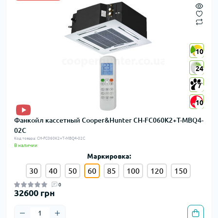
10
10
24
24
7
7
10
10
Фанкойл кассетный Cooper&Hunter CH-FC060K2+T-MBQ4-
02C
Код товара: CH-FC060K2+T-MBQ4-02C
В наличии
Маркировка:
30
40
50
60
85
100
120
150
0
32600 грн