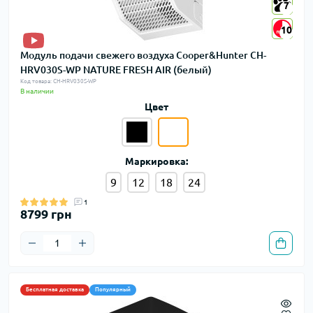
7
7
10
10
Модуль подачи свежего воздуха Cooper&Hunter CH-
HRV030S-WP NATURE FRESH AIR (белый)
Код товара: CH-HRV030S-WP
В наличии
Цвет
Маркировка:
9
12
18
24
1
8799 грн
Бесплатная доставка
Популярный