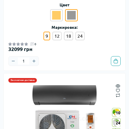
Цвет
Маркировка:
9
12
18
24
0
32099 грн
Бесплатная доставка
10
10
24
24