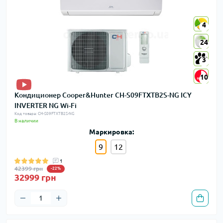
4
4
24
24
3
3
10
10
Кондиционер Cooper&Hunter CH-S09FTXTB2S-NG ICY
INVERTER NG Wi-Fi
Код товара: CH-S09FTXTB2S-NG
В наличии
Маркировка:
9
12
1
42399 грн
-22%
32999 грн