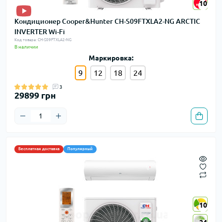
10
10
Кондиционер Cooper&Hunter CH-S09FTXLA2-NG ARCTIC
INVERTER Wi-Fi
Код товара: CH-S09FTXLA2-NG
В наличии
Маркировка:
9
12
18
24
3
29899 грн
Бесплатная доставка
Популярный
10
10