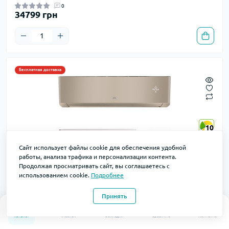
0
34799 грн
Бесплатная доставка
10
10
24
24
Сайт использует файлы cookie для обеспечения удобной
работы, анализа трафика и персонализации контента.
7
7
Продолжая просматривать сайт, вы соглашаетесь с
использованием cookie.
Подробнее
10
10
Принять
Кондиционер Cooper&Hunter CH-S09FTXAL2-GD SUPREME
0
0
CONTINENTAL
Каталог
Главная
Закладки
Сравнить
Контакты
Код товара: CH-S09FTXAL2-GD
В наличии