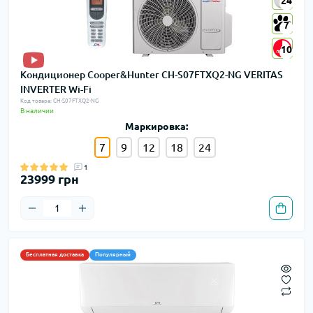
24
24
7
7
10
10
Кондиционер Cooper&Hunter CH-S07FTXQ2-NG VERITAS
INVERTER Wi-Fi
Код товара: CH-S07FTXQ2-NG
В наличии
Маркировка:
7
9
12
18
24
1
23999 грн
Бесплатная доставка
Популярный