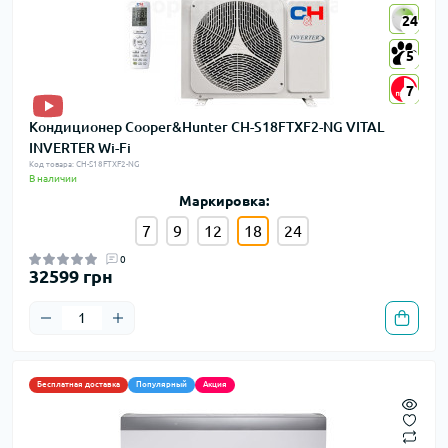
24
24
5
5
7
7
Кондиционер Cooper&Hunter CH-S18FTXF2-NG VITAL
INVERTER Wi-Fi
Код товара: CH-S18FTXF2-NG
В наличии
Маркировка:
7
9
12
18
24
0
32599 грн
Бесплатная доставка
Популярный
Акция