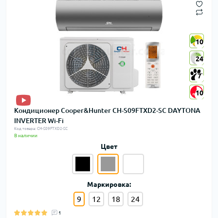
10
10
24
24
7
7
10
10
Кондиционер Cooper&Hunter CH-S09FTXD2-SC DAYTONA
INVERTER Wi-Fi
Код товара: CH-S09FTXD2-SC
В наличии
Цвет
Маркировка:
9
12
18
24
1