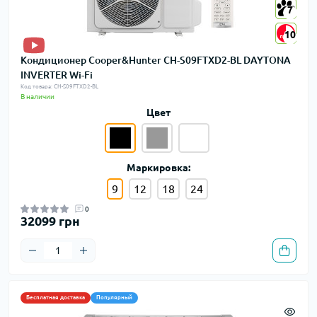
7
7
10
10
Кондиционер Cooper&Hunter CH-S09FTXD2-BL DAYTONA
INVERTER Wi-Fi
Код товара: CH-S09FTXD2-BL
В наличии
Цвет
Маркировка:
9
12
18
24
0
32099 грн
Бесплатная доставка
Популярный