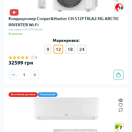
10
10
Кондиционер Cooper&Hunter CH-S12FTXLA2-NG ARCTIC
INVERTER Wi-Fi
Код товара: CH-S12FTXLA2-NG
В наличии
Маркировка:
9
12
18
24
1
32599 грн
Бесплатная доставка
Популярный
7
7