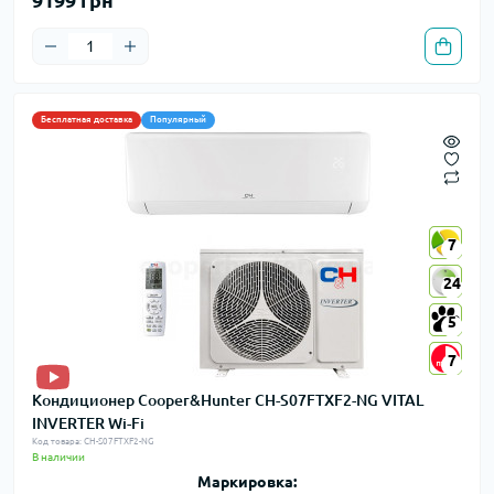
Бесплатная доставка
Популярный
7
7
24
24
5
5
7
7
Кондиционер Cooper&Hunter CH-S07FTXF2-NG VITAL
INVERTER Wi-Fi
Код товара: CH-S07FTXF2-NG
В наличии
Маркировка: