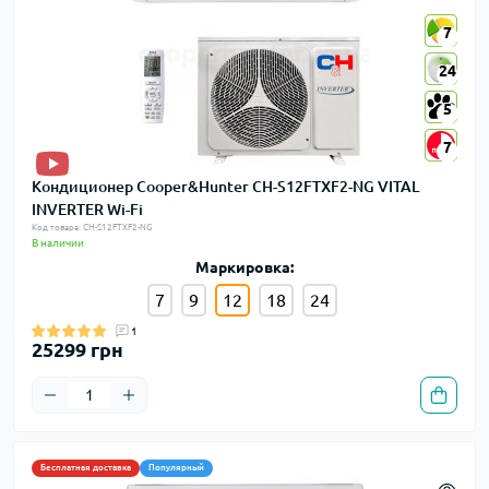
7
7
24
24
5
5
7
7
Кондиционер Cooper&Hunter CH-S12FTXF2-NG VITAL
INVERTER Wi-Fi
Код товара: CH-S12FTXF2-NG
В наличии
Маркировка:
7
9
12
18
24
1
25299 грн
Бесплатная доставка
Популярный