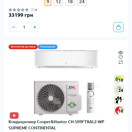
9
12
18
24
0
33199 грн
Бесплатная доставка
Популярный
10
10
24
24
7
7
10
10
Кондиционер Cooper&Hunter CH-S09FTXAL2-WP
SUPREME CONTINENTAL