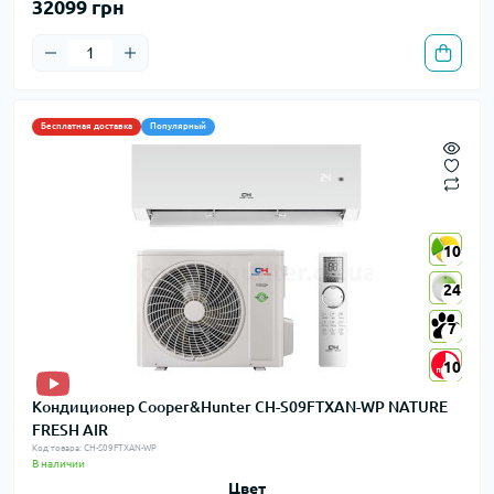
32099 грн
Бесплатная доставка
Популярный
10
10
24
24
7
7
10
10
Кондиционер Cooper&Hunter CH-S09FTXAN-WP NATURE
FRESH AIR
Код товара: CH-S09FTXAN-WP
В наличии
Цвет