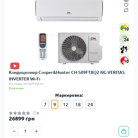
10
10
24
24
7
7
10
10
Кондиционер Cooper&Hunter CH-S09FTXQ2-NG VERITAS
INVERTER Wi-Fi
Код товара: CH-S09FTXQ2-NG
В наличии
Маркировка:
7
9
12
18
24
0
26899 грн