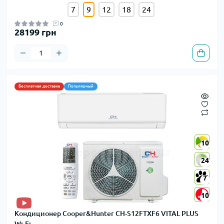
7
9
12
18
24
0
28199 грн
Бесплатная доставка
Популярный
10
10
24
24
7
7
10
10
Кондиционер Cooper&Hunter CH-S12FTXF6 VITAL PLUS
Wi-Fi