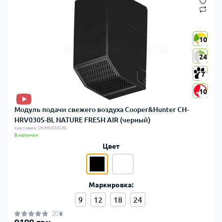
10
10
24
24
7
7
10
10
Модуль подачи свежего воздуха Cooper&Hunter CH-
HRV030S-BL NATURE FRESH AIR (черный)
Код товара: CH-HRV030S-BL
В наличии
Цвет
Маркировка:
9
12
18
24
0
9199 грн