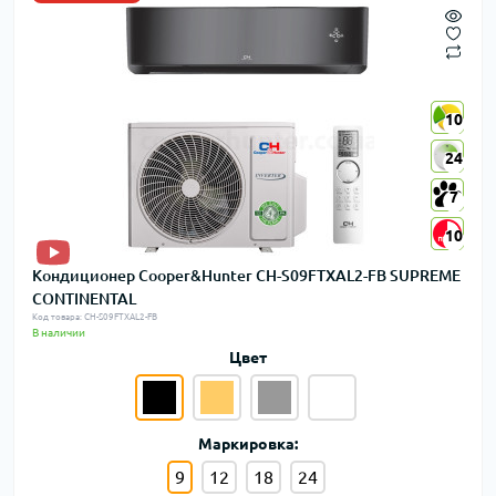
10
10
24
24
7
7
10
10
Кондиционер Cooper&Hunter CH-S09FTXAL2-FB SUPREME
CONTINENTAL
Код товара: CH-S09FTXAL2-FB
В наличии
Цвет
Маркировка:
9
12
18
24