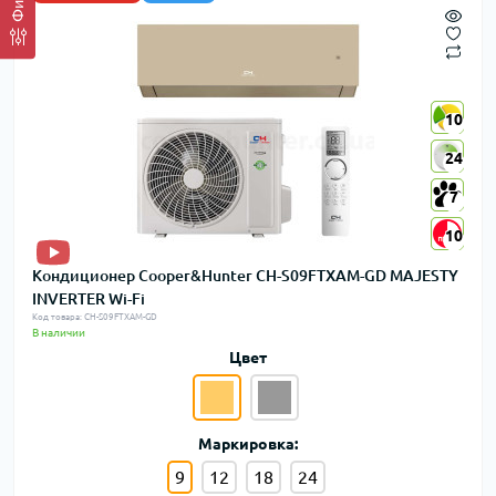
10
10
24
24
7
7
10
10
Кондиционер Cooper&Hunter CH-S09FTXAM-GD MAJESTY
INVERTER Wi-Fi
Код товара: CH-S09FTXAM-GD
В наличии
Цвет
Маркировка:
9
12
18
24