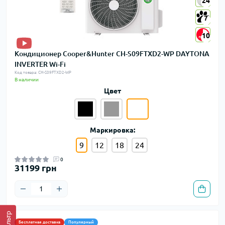
24
24
7
7
10
10
Кондиционер Cooper&Hunter CH-S09FTXD2-WP DAYTONA
INVERTER Wi-Fi
Код товара: CH-S09FTXD2-WP
В наличии
Цвет
Маркировка:
9
12
18
24
0
31199 грн
Фильтр
Бесплатная доставка
Популярный