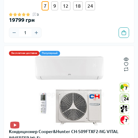
7
9
12
18
24
3
19799 грн
Бесплатная доставка
Популярный
7
7
24
24
5
5
7
7
Кондиционер Cooper&Hunter CH-S09FTXF2-NG VITAL
INVERTER Wi-Fi