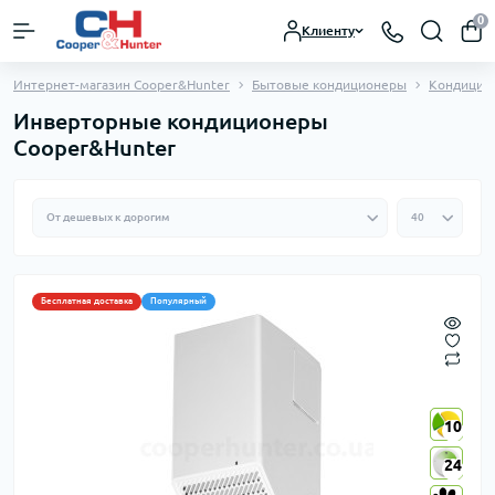
0
Клиенту
Интернет-магазин Cooper&Hunter
Бытовые кондиционеры
Кондицио
Инверторные кондиционеры
Cooper&Hunter
Бесплатная доставка
Популярный
10
10
24
24