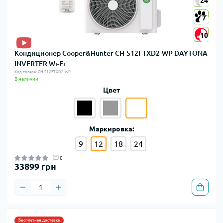
24
24
7
7
10
10
Кондиционер Cooper&Hunter CH-S12FTXD2-WP DAYTONA
INVERTER Wi-Fi
Код товара: CH-S12FTXD2-WP
В наличии
Цвет
Маркировка:
9
12
18
24
0
33899 грн
Бесплатная доставка