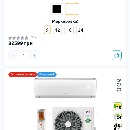
Маркировка:
9
12
18
24
0
32599 грн
Бесплатная доставка
Популярный
10
10
24
24
7
7