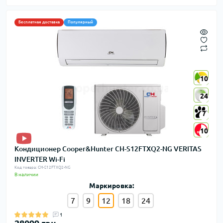
Бесплатная доставка
Популярный
10
10
24
24
7
7
10
10
Кондиционер Cooper&Hunter CH-S12FTXQ2-NG VERITAS
INVERTER Wi-Fi
Код товара: CH-S12FTXQ2-NG
В наличии
Маркировка:
7
9
12
18
24
1
28099 грн