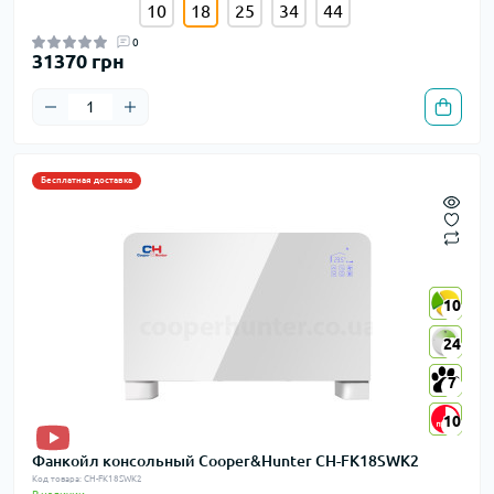
10
18
25
34
44
0
31370 грн
Бесплатная доставка
10
10
24
24
7
7
10
10
Фанкойл консольный Cooper&Hunter CH-FK18SWK2
Код товара: CH-FK18SWK2