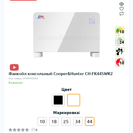
10
10
24
24
7
7
10
10
Фанкойл консольный Cooper&Hunter CH-FK44SWK2
Код товара: CH-FK44SWK2
В наличии
Цвет
Маркировка:
10
18
25
34
44
0