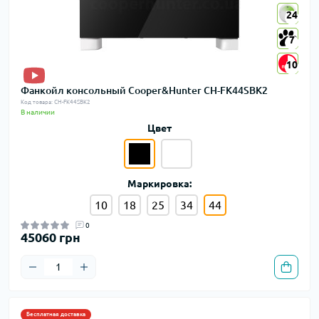
24
24
7
7
10
10
Фанкойл консольный Cooper&Hunter CH-FK44SBK2
Код товара: CH-FK44SBK2
В наличии
Цвет
Маркировка:
10
18
25
34
44
0
45060 грн
Бесплатная доставка