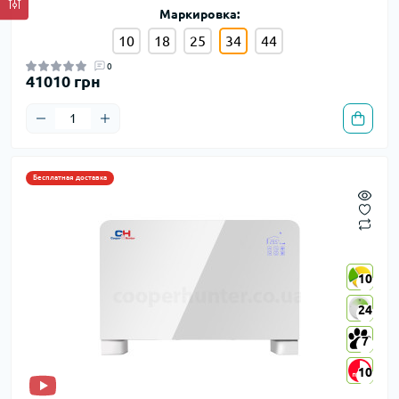
Маркировка:
10
18
25
34
44
0
41010 грн
Бесплатная доставка
10
10
24
24
7
7
10
10