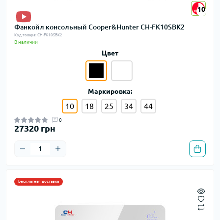
10
10
Фанкойл консольный Cooper&Hunter CH-FK10SBK2
Код товара: CH-FK10SBK2
В наличии
Цвет
Маркировка:
10
18
25
34
44
0
27320 грн
Бесплатная доставка