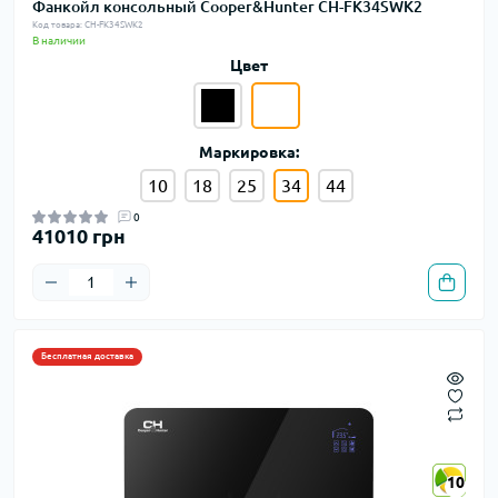
Фанкойл консольный Cooper&Hunter CH-FK34SWK2
Код товара: CH-FK34SWK2
В наличии
Цвет
Маркировка:
10
18
25
34
44
0
41010 грн
Бесплатная доставка
10
10