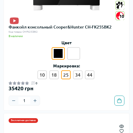
7
7
10
10
Фанкойл консольный Cooper&Hunter CH-FK25SBK2
Код товара: CH-FK25SBK2
В наличии
Цвет
Маркировка:
10
18
25
34
44
0
35420 грн
Бесплатная доставка