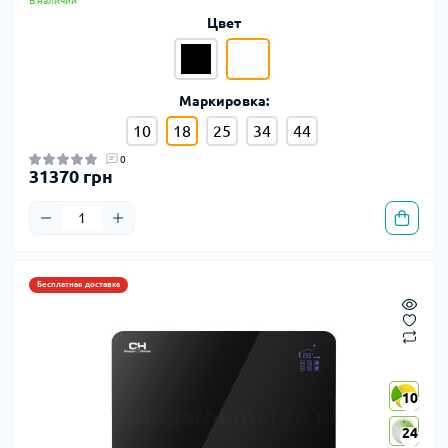
В наличии
Цвет
Маркировка:
10
18
25
34
44
0
31370 грн
Бесплатная доставка
10
10
24
24