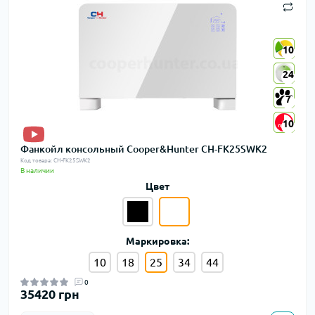
10
10
24
24
7
7
10
10
Фанкойл консольный Cooper&Hunter CH-FK25SWK2
Код товара: CH-FK25SWK2
В наличии
Цвет
Маркировка:
10
18
25
34
44
0
35420 грн