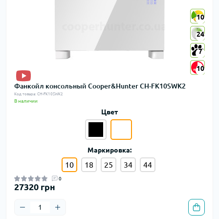
10
10
24
24
7
7
10
10
Фанкойл консольный Cooper&Hunter CH-FK10SWK2
Код товара: CH-FK10SWK2
В наличии
Цвет
Маркировка:
10
18
25
34
44
0
27320 грн