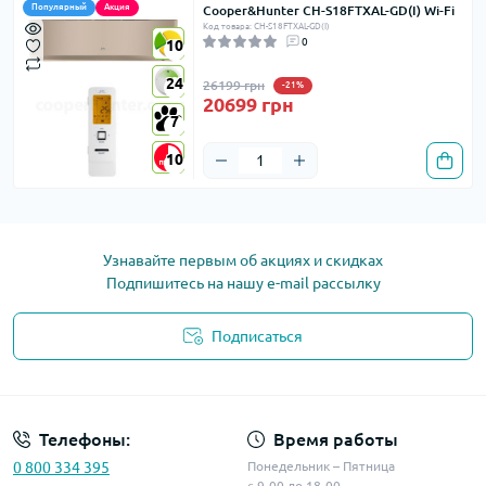
Популярный
Акция
Cooper&Hunter CH-S18FTXAL-GD(I) Wi-Fi
Код товара: CH-S18FTXAL-GD(I)
0
10
10
24
24
26199 грн
-21%
20699 грн
7
7
10
10
Узнавайте первым об акциях и скидках
Подпишитесь на нашу e-mail рассылку
Подписаться
Телефоны:
Время работы
0 800 334 395
Понедельник – Пятница
с 9-00 до 18-00