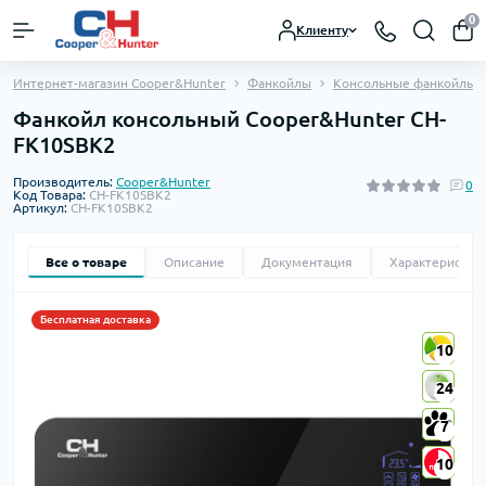
0
Клиенту
Интернет-магазин Cooper&Hunter
Фанкойлы
Консольные фанкойлы
Фанкойл консольный Cooper&Hunter CH-
FK10SBK2
Производитель:
Cooper&Hunter
0
Код Товара:
CH-FK10SBK2
Артикул:
CH-FK10SBK2
Все о товаре
Описание
Документация
Характеристик
Бесплатная доставка
10
10
24
24
7
7
10
10