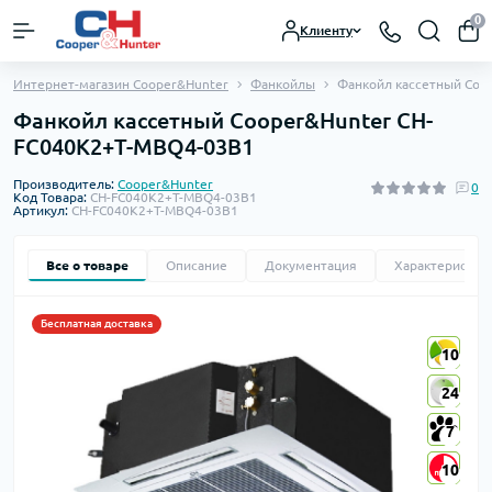
0
Клиенту
Интернет-магазин Cooper&Hunter
Фанкойлы
Фанкойл кассетный Coo
Фанкойл кассетный Cooper&Hunter CH-
FC040K2+T-MBQ4-03B1
Производитель:
Cooper&Hunter
0
Код Товара:
CH-FC040K2+T-MBQ4-03B1
Артикул:
CH-FC040K2+T-MBQ4-03B1
Все о товаре
Описание
Документация
Характеристик
Бесплатная доставка
10
10
24
24
7
7
10
10