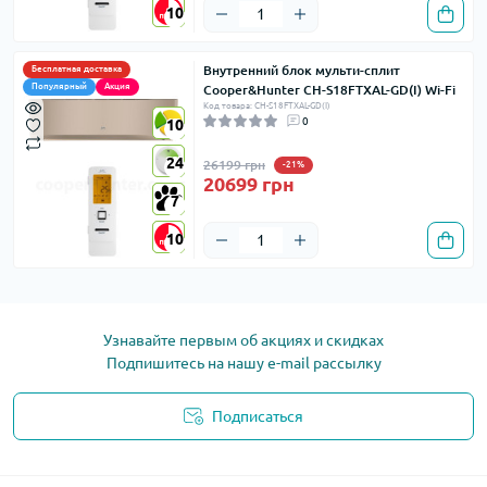
10
10
Внутренний блок мульти-сплит
Бесплатная доставка
Популярный
Акция
Cooper&Hunter CH-S18FTXAL-GD(I) Wi-Fi
Код товара: CH-S18FTXAL-GD(I)
0
10
10
24
24
26199 грн
-21%
20699 грн
7
7
10
10
Узнавайте первым об акциях и скидках
Подпишитесь на нашу e-mail рассылку
Подписаться