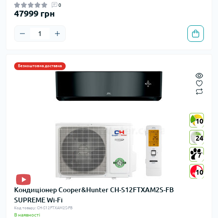
0
47999 грн
Безкоштовна доставка
10
10
24
24
7
7
10
10
Кондиціонер Cooper&Hunter CH-S12FTXAM2S-FB
SUPREME Wi-Fi
Код товару: CH-S12FTXAM2S-FB
В наявності