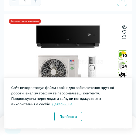
Безкоштовна доставка
10
10
24
24
7
7
10
10
Сайт використовує файли cookie для забезпечення зручної
роботи, аналізу трафіку та персоналізації контенту.
Кондиціонер Cooper&Hunter CH-S24FTXAN-BL NATURE
Продовжуючи переглядати сайт, ви погоджуєтеся з
використанням cookie.
Детальніше
FRESH AIR
Код товару: CH-S24FTXAN-BL
В наявності
Прийняти
Колір
0
0
Каталог
Головна
Закладки
Порівняти
Контакти