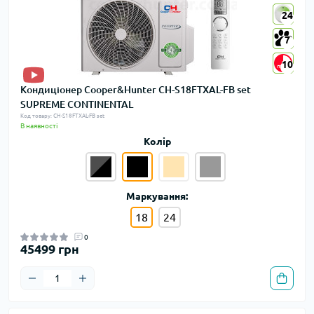
24
24
7
7
10
10
Кондиціонер Cooper&Hunter CH-S18FTXAL-FB set
SUPREME CONTINENTAL
Код товару: CH-S18FTXAL-FB set
В наявності
Колір
Маркування:
18
24
0
45499 грн