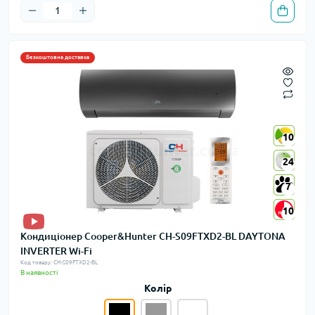
Безкоштовна доставка
10
10
24
24
7
7
10
10
Кондиціонер Cooper&Hunter CH-S09FTXD2-BL DAYTONA
INVERTER Wi-Fi
Код товару: CH-S09FTXD2-BL
В наявності
Колір