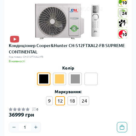
10
10
24
24
7
7
10
10
Кондиціонер Cooper&Hunter CH-S12FTXAL2-FB SUPREME
CONTINENTAL
Код товару: CH-S12FTXAL2-FB
В наявності
Колір
Маркування:
9
12
18
24
0
36999 грн