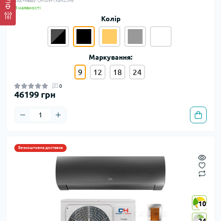
Код товару: CH-S09FTXAM2S-FB
В наявності
Колір
Маркування:
9
12
18
24
0
46199 грн
Безкоштовна доставка
10
10
24
24