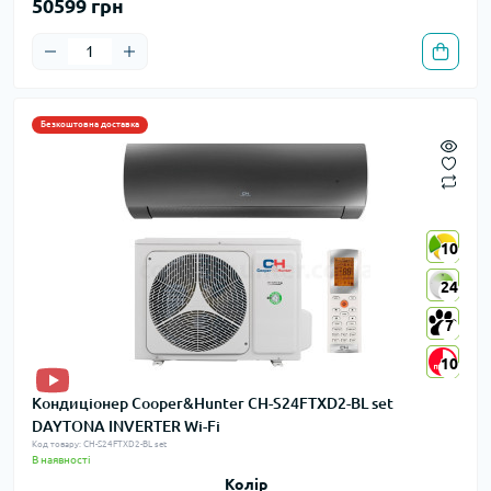
50599 грн
Безкоштовна доставка
10
10
24
24
7
7
10
10
Кондиціонер Cooper&Hunter CH-S24FTXD2-BL set
DAYTONA INVERTER Wi-Fi
Код товару: CH-S24FTXD2-BL set
В наявності
Колір