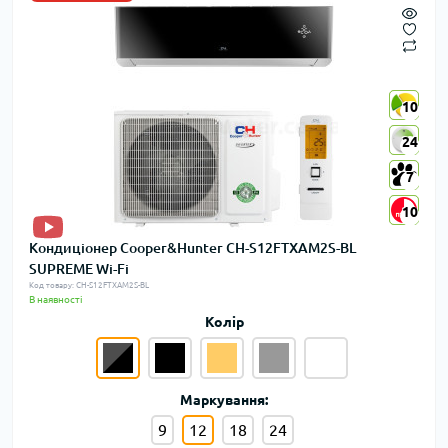
10
10
24
24
7
7
10
10
Кондиціонер Cooper&Hunter CH-S12FTXAM2S-BL
SUPREME Wi-Fi
Код товару: CH-S12FTXAM2S-BL
В наявності
Колір
Маркування:
9
12
18
24