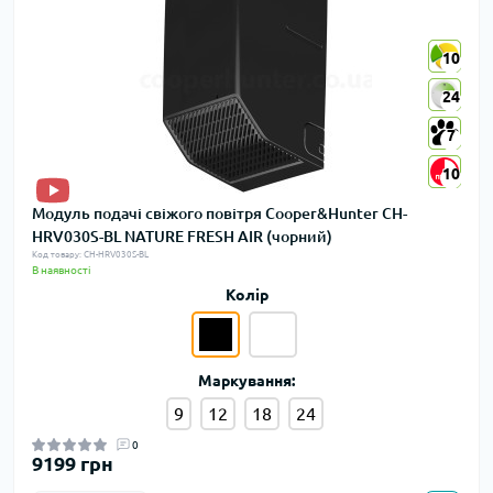
10
10
24
24
7
7
10
10
Модуль подачі свіжого повітря Cooper&Hunter CH-
HRV030S-BL NATURE FRESH AIR (чорний)
Код товару: CH-HRV030S-BL
В наявності
Колір
Маркування:
9
12
18
24
0
9199 грн