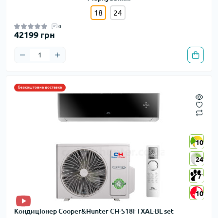
18
24
0
42199 грн
Безкоштовна доставка
10
10
24
24
7
7
10
10
Кондиціонер Cooper&Hunter CH-S18FTXAL-BL set