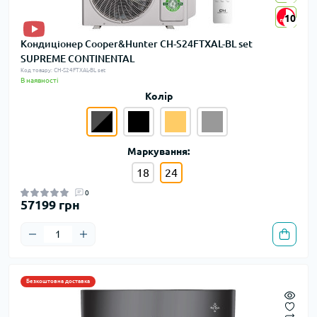
10
10
Кондиціонер Cooper&Hunter CH-S24FTXAL-BL set
SUPREME CONTINENTAL
Код товару: CH-S24FTXAL-BL set
В наявності
Колір
Маркування:
18
24
0
57199 грн
Безкоштовна доставка