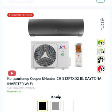
Безкоштовна доставка
10
10
24
24
7
7
10
10
Кондиціонер Cooper&Hunter CH-S12FTXD2-BL DAYTONA
INVERTER Wi-Fi
Код товару: CH-S12FTXD2-BL
В наявності
Колір