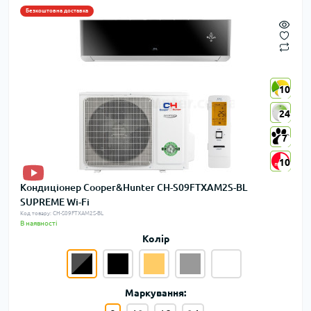
Безкоштовна доставка
10
10
24
24
7
7
10
10
Кондиціонер Cooper&Hunter CH-S09FTXAM2S-BL
SUPREME Wi-Fi
Код товару: CH-S09FTXAM2S-BL
В наявності
Колір
Маркування: