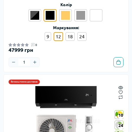
Колір
Маркування:
9
12
18
24
0
47999 грн
Безкоштовна доставка
10
10
24
24