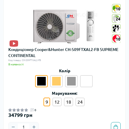
10
10
24
24
7
7
10
10
Кондиціонер Cooper&Hunter CH-S09FTXAL2-FB SUPREME
CONTINENTAL
Код товару: CH-S09FTXAL2-FB
В наявності
Колір
Маркування:
9
12
18
24
0
34799 грн