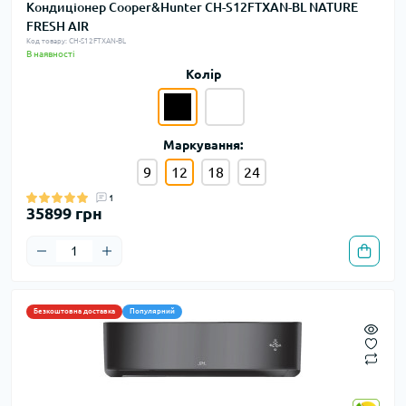
Кондиціонер Cooper&Hunter CH-S12FTXAN-BL NATURE
FRESH AIR
Код товару: CH-S12FTXAN-BL
В наявності
Колір
Маркування:
9
12
18
24
1
35899 грн
Безкоштовна доставка
Популярний