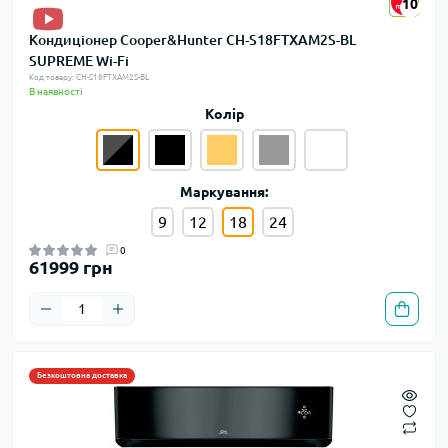
10
10
Кондиціонер Cooper&Hunter CH-S18FTXAM2S-BL
SUPREME Wi-Fi
Код товару: CH-S18FTXAM2S-BL
В наявності
Колір
Маркування:
9
12
18
24
0
61999 грн
Безкоштовна доставка