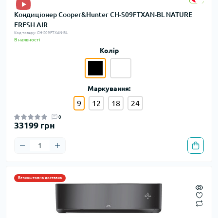
Кондиціонер Cooper&Hunter CH-S09FTXAN-BL NATURE
FRESH AIR
Код товару: CH-S09FTXAN-BL
В наявності
Колір
Маркування:
9
12
18
24
0
33199 грн
Безкоштовна доставка