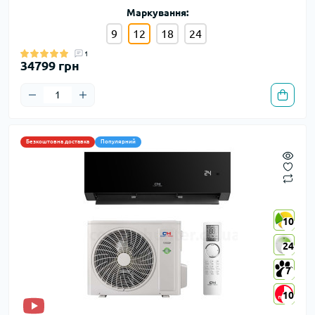
Маркування:
9
12
18
24
1
34799 грн
Безкоштовна доставка
Популярний
10
10
24
24
7
7
10
10