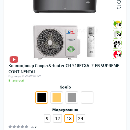
10
10
24
24
7
7
10
10
Кондиціонер Cooper&Hunter CH-S18FTXAL2-FB SUPREME
CONTINENTAL
Код товару: CH-S18FTXAL2-FB
В наявності
Колір
Маркування:
9
12
18
24
0