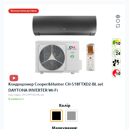
Безкоштовна доставка
10
10
24
24
7
7
10
10
Кондиціонер Cooper&Hunter CH-S18FTXD2-BL set
DAYTONA INVERTER Wi-Fi
Код товару: CH-S18FTXD2-BL set
В наявності
Колір
Маркування: