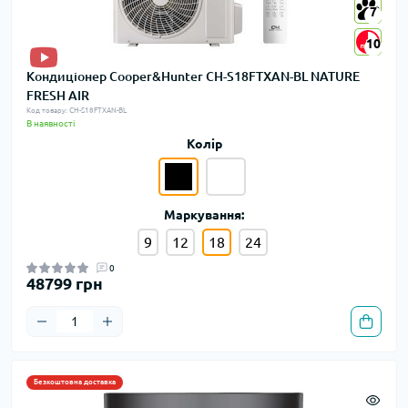
7
7
10
10
Кондиціонер Cooper&Hunter CH-S18FTXAN-BL NATURE
FRESH AIR
Код товару: CH-S18FTXAN-BL
В наявності
Колір
Маркування:
9
12
18
24
0
48799 грн
Безкоштовна доставка