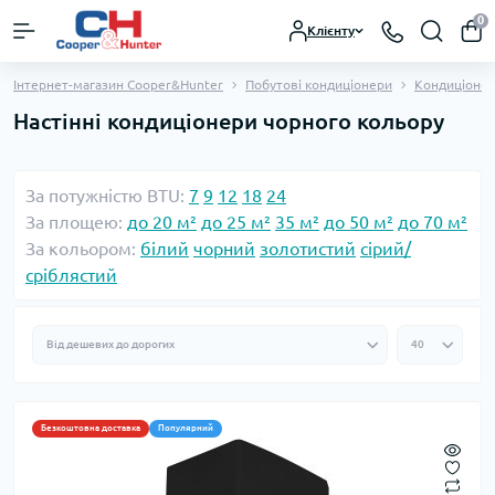
0
Клієнту
Інтернет-магазин Cooper&Hunter
Побутові кондиціонери
Кондиціонер
Настінні кондиціонери чорного кольору
За потужністю BTU:
7
9
12
18
24
За площею:
до 20 м²
до 25 м²
35 м²
до 50 м²
до 70 м²
За кольором:
білий
чорний
золотистий
сірий/
сріблястий
Безкоштовна доставка
Популярний