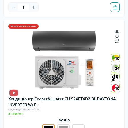
Безкоштовна доставка
10
10
24
24
7
7
10
10
Кондиціонер Cooper&Hunter CH-S24FTXD2-BL DAYTONA
INVERTER Wi-Fi
Код товару: CH-S24FTXD2-BL
В наявності
Колір