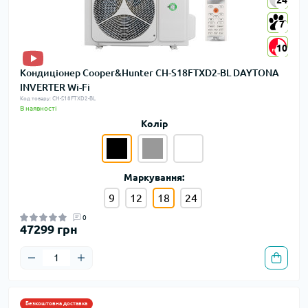
7
7
10
10
Кондиціонер Cooper&Hunter CH-S18FTXD2-BL DAYTONA
INVERTER Wi-Fi
Код товару: CH-S18FTXD2-BL
В наявності
Колір
Маркування:
9
12
18
24
0
47299 грн
Безкоштовна доставка