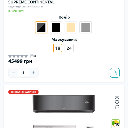
SUPREME CONTINENTAL
Код товару: CH-S18FTXAL-BL set
В наявності
Колір
Маркування:
18
24
0
45499 грн
Безкоштовна доставка
10
10