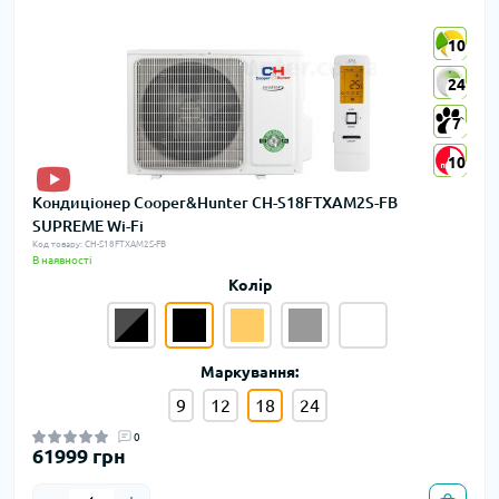
10
10
24
24
7
7
10
10
Кондиціонер Cooper&Hunter CH-S18FTXAM2S-FB
SUPREME Wi-Fi
Код товару: CH-S18FTXAM2S-FB
В наявності
Колір
Маркування:
9
12
18
24
0
61999 грн