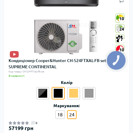
10
10
24
24
7
7
10
10
Кондиціонер Cooper&Hunter CH-S24FTXAL-FB set
SUPREME CONTINENTAL
Код товару: CH-S24FTXAL-FB set
В наявності
Колір
Маркування:
18
24
0
57199 грн