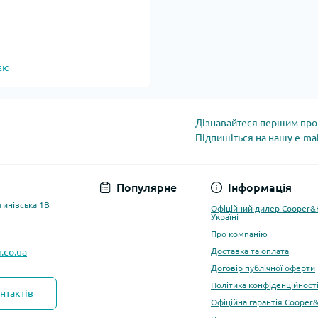
єю
Дізнавайтеся першим про 
Підпишіться на нашу e-ma
Популярне
Інформація
тинівська 1В
Офіційний дилер Cooper&
Україні
Про компанію
.co.ua
Доставка та оплата
Договір публічної оферти
Політика конфіденційност
нтактів
Офіційна гарантія Cooper