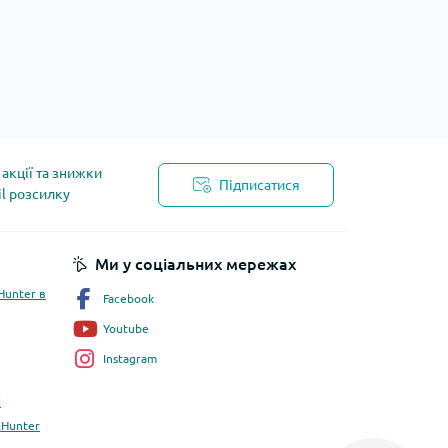
акції та знижки
Підписатися
il розсилку
Ми у соціальних мережах
Hunter в
Facebook
Youtube
Instagram
і
&Hunter