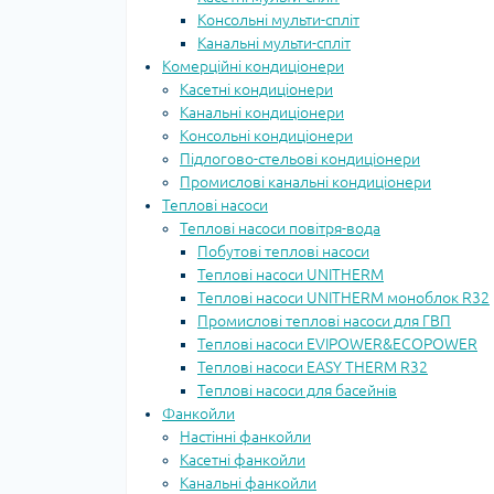
Консольні мульти-спліт
Канальні мульти-спліт
Комерційні кондиціонери
Касетні кондиціонери
Канальні кондиціонери
Консольні кондиціонери
Підлогово-стельові кондиціонери
Промислові канальні кондиціонери
Теплові насоси
Теплові насоси повітря-вода
Побутові теплові насоси
Теплові насоси UNITHERM
Теплові насоси UNITHERM моноблок R32
Промислові теплові насоси для ГВП
Теплові насоси EVIPOWER&ECOPOWER
Теплові насоси EASY THERM R32
Теплові насоси для басейнів
Фанкойли
Настінні фанкойли
Касетні фанкойли
Канальні фанкойли