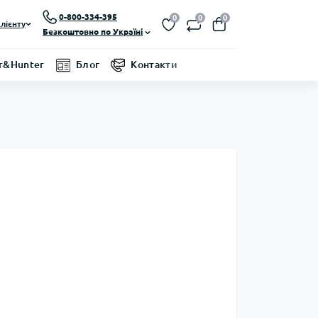
0-800-334-395
0
0
0
лієнту
Безкоштовно по Україні
r&Hunter
Блог
Контакти