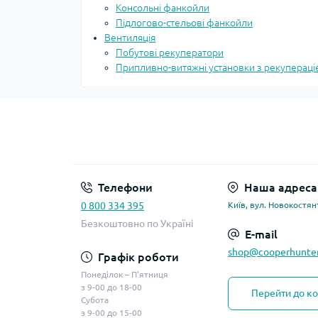
Консольні фанкойли
Підлогово-стельові фанкойли
Вентиляція
Побутові рекуператори
Припливно-витяжні установки з рекупераці
Телефони
Наша адреса
0 800 334 395
Київ, вул. Новокостян
Безкоштовно по Україні
E-mail
shop@cooperhunter
Графік роботи
Понеділок – П'ятниця
з 9-00 до 18-00
Перейти до ко
Субота
з 9-00 до 15-00