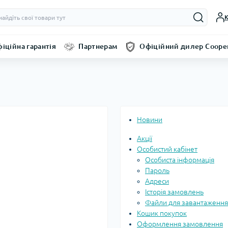
К
іційна гарантія
Партнерам
Офіційний дилер Coope
Новини
Акції
Особистий кабінет
Особиста інформація
Пароль
Адреси
Історія замовлень
Файли для завантаження
Кошик покупок
Оформлення замовлення