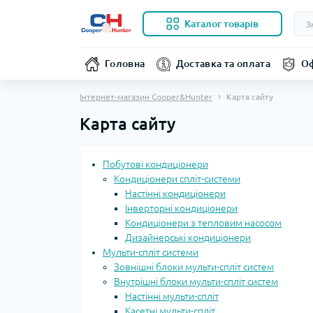
Каталог товарів
Головна
Доставка та оплата
Оф
Інтернет-магазин Cooper&Hunter
Карта сайту
Карта сайту
Побутові кондиціонери
Кондиціонери спліт-системи
Настінні кондиціонери
Інверторні кондиціонери
Кондиціонери з тепловим насосом
Дизайнерські кондиціонери
Мульти-спліт системи
Зовнішні блоки мульти-спліт систем
Внутрішні блоки мульти-спліт систем
Настінні мульти-спліт
Касетні мульти-спліт