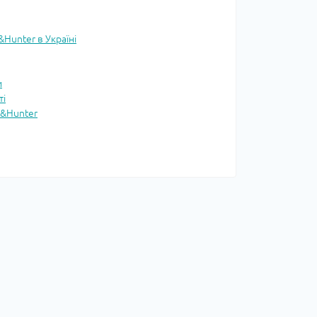
Hunter в Україні
и
ті
r&Hunter