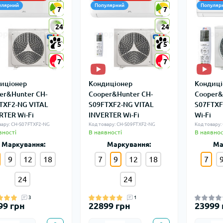
улярний
Популярний
Популяр
7
7
7
7
24
24
24
24
5
5
5
5
7
7
7
7
иціонер
Кондиціонер
Кондиці
er&Hunter CH-
Cooper&Hunter CH-
Cooper&
TXF2-NG VITAL
S09FTXF2-NG VITAL
S07FTXF
RTER Wi-Fi
INVERTER Wi-Fi
Wi-Fi
вару: CH-S07FTXF2-NG
Код товару: CH-S09FTXF2-NG
Код товару:
вності
В наявності
В наявнос
Маркування:
Маркування:
Ма
9
12
18
7
9
12
18
7
24
24
3
1
99 грн
22899 грн
23999 