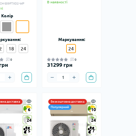
В наявності
: CH-S09FTXD2-WP
ті
Колір
ркування:
Маркування:
2
18
24
24
0
0
грн
31299 грн
вна доставка
Безкоштовна доставка
Популярний
6
6
10
10
24
24
24
24
5
5
7
7