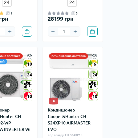
24
24
1
0
грн
28199 грн
вна доставка
Безкоштовна доставка
ний
10
10
6
6
24
24
24
24
7
7
5
5
10
10
10
10
онер
Кондиціонер
Hunter CH-
Cooper&Hunter CH-
D2-WP
S24XP10 AIRMASTER
 INVERTER Wi-
EVO
Код товару: CH-S24XP10