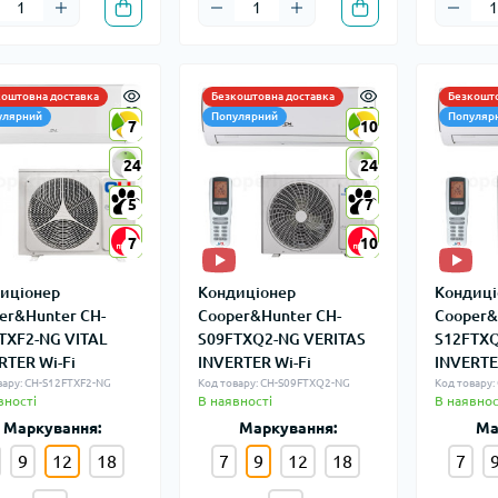
коштовна доставка
Безкоштовна доставка
Безкошто
улярний
Популярний
Популяр
7
7
10
10
24
24
24
24
5
5
7
7
7
7
10
10
иціонер
Кондиціонер
Кондиці
er&Hunter CH-
Cooper&Hunter CH-
Cooper&
TXF2-NG VITAL
S09FTXQ2-NG VERITAS
S12FTXQ
RTER Wi-Fi
INVERTER Wi-Fi
INVERTE
вару: CH-S12FTXF2-NG
Код товару: CH-S09FTXQ2-NG
Код товару
вності
В наявності
В наявнос
Маркування:
Маркування:
Ма
9
12
18
7
9
12
18
7