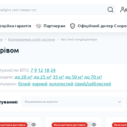
К
іційна гарантія
Партнерам
Офіційний дилер Coope
ри
Кондиціонери спліт-системи
Настінні кондиціонери
грівом
тужністю BTU:
7
9
12
18
24
лощею:
до 20 м²
до 25 м²
35 м²
до 50 м²
до 70 м²
ольором:
білий
чорний
золотистий
сірий/сріблястий
тування:
коштовна доставка
Безкоштовна доставка
Безкошто