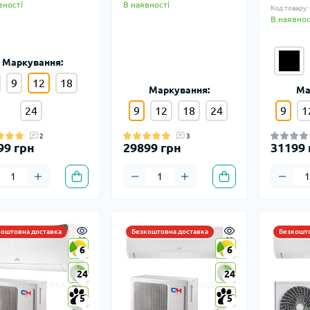
вності
В наявності
Код товару
В наявнос
Маркування:
9
12
18
Маркування:
Ма
24
9
12
18
24
9
1
2
3
99 грн
29899 грн
31199 
коштовна доставка
Безкоштовна доставка
Безкошто
6
6
6
6
24
24
24
24
5
5
5
5