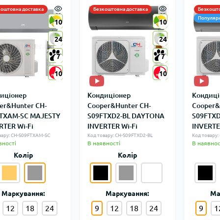
коштовна доставка
Безкоштовна доставка
Безкошто
Популяр
10
10
10
10
24
24
24
24
7
7
7
7
10
10
10
10
иціонер
Кондиціонер
Кондиці
er&Hunter CH-
Cooper&Hunter CH-
Cooper&
TXAM-SC MAJESTY
S09FTXD2-BL DAYTONA
S09FTX
RTER Wi-Fi
INVERTER Wi-Fi
INVERTE
вару: CH-S09FTXAM-SC
Код товару: CH-S09FTXD2-BL
Код товару:
вності
В наявності
В наявнос
Колір
Колір
Маркування:
Маркування:
Ма
12
18
24
9
12
18
24
9
1