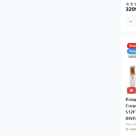
320
Без
Поп
Конд
Coop
S12F
INVE
Код то
В ная