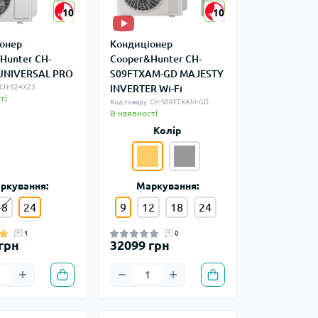
10
10
10
10
онер
Кондиціонер
Hunter CH-
Cooper&Hunter CH-
UNIVERSAL PRO
S09FTXAM-GD MAJESTY
 CH-S24XZ3
INVERTER Wi-Fi
ті
Код товару: CH-S09FTXAM-GD
В наявності
Колір
ркування:
Маркування:
18
24
9
12
18
24
1
0
грн
32099 грн