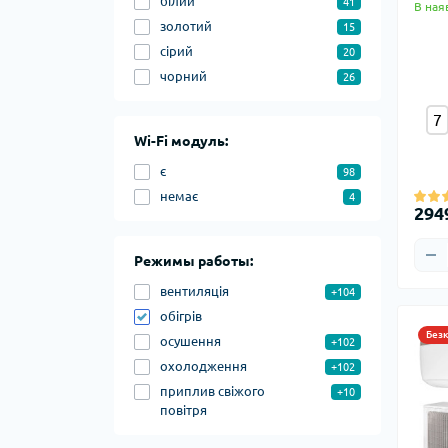
білий
41
В ная
золотий
15
сірий
20
чорний
26
7
Wi-Fi модуль:
є
98
немає
4
294
Режимы работы:
вентиляція
+104
обігрів
Без
осушення
+102
охолодження
+102
приплив свіжого
+10
повітря