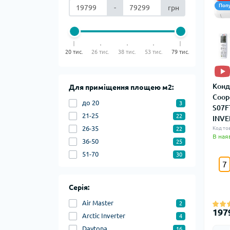
Поп
-
грн
20 тис.
26 тис.
38 тис.
53 тис.
79 тис.
Конд
Для приміщення площею м2:
Coop
до 20
3
S07F
21-25
22
INVE
26-35
Код то
22
В ная
36-50
25
51-70
30
7
Серія:
Air Master
2
197
Arctic Inverter
4
Daytona
16