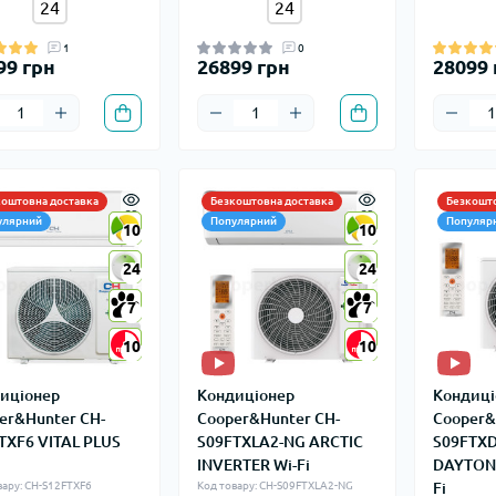
24
24
1
0
99 грн
26899 грн
28099 
коштовна доставка
Безкоштовна доставка
Безкошто
улярний
Популярний
Популяр
10
10
10
10
24
24
24
24
7
7
7
7
10
10
10
10
иціонер
Кондиціонер
Кондиці
er&Hunter CH-
Cooper&Hunter CH-
Cooper&
TXF6 VITAL PLUS
S09FTXLA2-NG ARCTIC
S09FTX
INVERTER Wi-Fi
DAYTONA
вару: CH-S12FTXF6
Код товару: CH-S09FTXLA2-NG
Fi