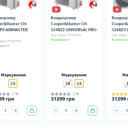
10
10
10
10
иціонер
Кондиціонер
Кондиці
er&Hunter CH-
Cooper&Hunter CH-
Cooper&
P9 AIRMASTER
S24XZ2 UNIVERSAL PRO
S24XZ3 
Код товару: CH-S24XZ2
Код товару:
В наявності
В наявнос
вару: CH-S24XP9
вності
Маркування:
Маркування:
Ма
24
18
24
0
0
99 грн
31299 грн
31299 