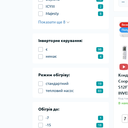
ICYIII
2
Majesty
8
Показати ще 8
Без
Поп
Інверторне керування:
є
98
немає
4
Режим обігріву:
Конд
Coop
стандартний
19
S12F
тепловий насос
83
INVE
Код то
В ная
Обігрів до:
-7
7
1
-15
18