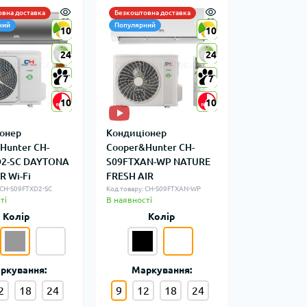
вна доставка
Безкоштовна доставка
ний
Популярний
10
10
10
10
24
24
24
24
7
7
7
7
10
10
10
10
онер
Кондиціонер
Hunter CH-
Cooper&Hunter CH-
D2-SC DAYTONA
S09FTXAN-WP NATURE
R Wi-Fi
FRESH AIR
 CH-S09FTXD2-SC
Код товару: CH-S09FTXAN-WP
ті
В наявності
Колір
Колір
ркування:
Маркування:
2
18
24
9
12
18
24