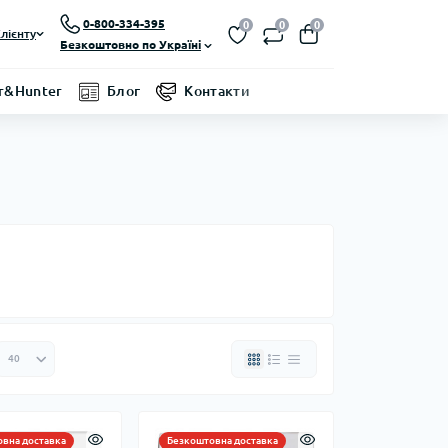
0-800-334-395
0
0
0
лієнту
Безкоштовно по Україні
r&Hunter
Блог
Контакти
вна доставка
Безкоштовна доставка