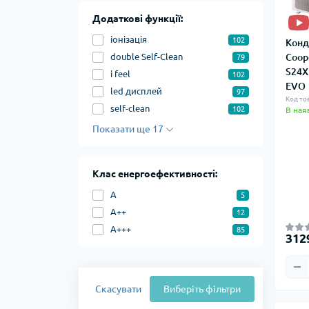
Додаткові функції:
іонізація
102
Конд
double Self-Clean
Coop
79
S24X
i feel
102
EVO
led дисплей
97
Код то
self-clean
102
В ная
Показати ще 17
Клас енергоефективності:
A
5
А++
12
A+++
85
312
Скасувати
Виберіть фільтри