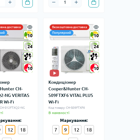
вна доставка
Безкоштовна доставка
ний
Популярний
10
10
10
10
24
24
24
24
7
7
7
7
10
10
10
10
онер
Кондиціонер
Hunter CH-
Cooper&Hunter CH-
2-NG VERITAS
S09FTXF6 VITAL PLUS
R Wi-Fi
Wi-Fi
: CH-S12FTXQ2-NG
Код товару: CH-S09FTXF6
ті
В наявності
ркування:
Маркування:
9
12
18
7
9
12
18