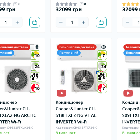
0
0
99 грн
32099 грн
32099 
коштовна доставка
Безкоштовна доставка
Безкошто
улярний
Популярний
Популяр
10
10
7
7
24
24
24
24
7
7
5
5
10
10
7
7
иціонер
Кондиціонер
Кондиці
er&Hunter CH-
Cooper&Hunter CH-
Cooper&
TXLA2-NG ARCTIC
S18FTXF2-NG VITAL
S09FTXT
RTER Wi-Fi
INVERTER Wi-Fi
INVERTE
вару: CH-S12FTXLA2-NG
Код товару: CH-S18FTXF2-NG
Код товару:
вності
В наявності
В наявнос