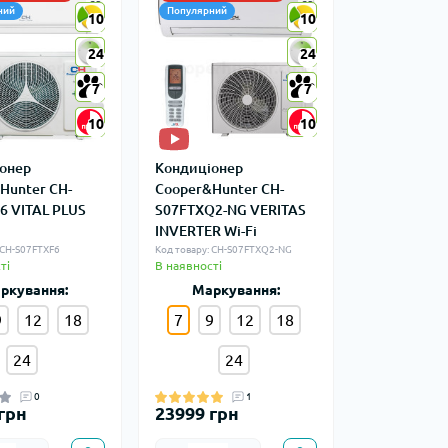
ний
Популярний
10
10
10
10
24
24
24
24
7
7
7
7
10
10
10
10
онер
Кондиціонер
Hunter CH-
Cooper&Hunter CH-
6 VITAL PLUS
S07FTXQ2-NG VERITAS
INVERTER Wi-Fi
 CH-S07FTXF6
Код товару: CH-S07FTXQ2-NG
ті
В наявності
ркування:
Маркування:
9
12
18
7
9
12
18
24
24
0
1
грн
23999 грн