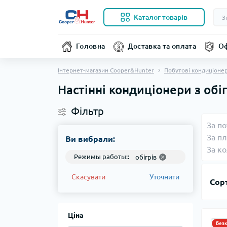
Каталог товарів
Головна
Доставка та оплата
Оф
Інтернет-магазин Cooper&Hunter
Побутові кондиціоне
Настінні кондиціонери з обі
Фільтр
За по
За п
Ви вибрали:
За к
Режимы работы::
обігрів
Скасувати
Уточнити
Сор
Ціна
Без