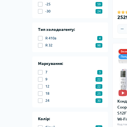
-25
59
-30
24
252
Тип холодоагенту:
R 410a
4
R 32
98
Без
Поп
Маркування:
7
3
9
22
12
22
18
25
24
Конд
30
Coop
S12F
Колір:
Wi-Fi
Код то