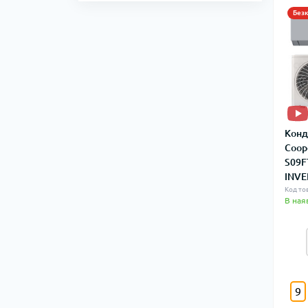
Без
Конд
Coop
S09F
INVE
Код то
В ная
9