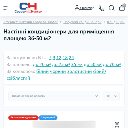
0
Клієнту
Інтернет-магазин Cooper&Hunter
Побутові кондиціонери
Кондиціонер
Настінні кондиціонери для приміщення
площею 36-50 м2
За потужністю BTU:
7
9
12
18
24
За площею:
до 20 м²
до 25 м²
35 м²
до 50 м²
до 70 м²
За кольором:
білий
чорний
золотистий
сірий/
сріблястий
Безкоштовна доставка
Популярний