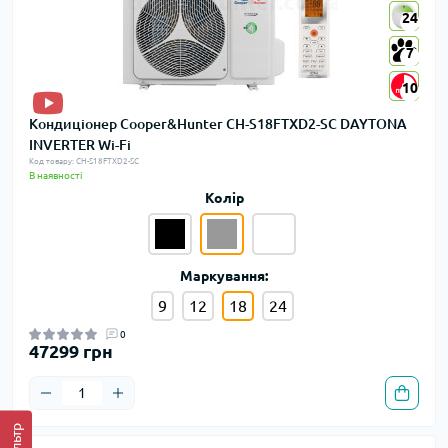
24
24
7
7
10
10
Кондиціонер Cooper&Hunter CH-S18FTXD2-SC DAYTONA
INVERTER Wi-Fi
Код товару: CH-S18FTXD2-SC
В наявності
Колір
Маркування:
9
12
18
24
0
47299 грн
Фільтр