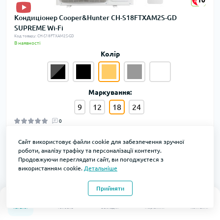
Кондиціонер Cooper&Hunter CH-S18FTXAM2S-GD
SUPREME Wi-Fi
Код товару: CH-S18FTXAM2S-GD
В наявності
Колір
Маркування:
9
12
18
24
0
61999 грн
Сайт використовує файли cookie для забезпечення зручної
роботи, аналізу трафіку та персоналізації контенту.
Продовжуючи переглядати сайт, ви погоджуєтеся з
використанням cookie.
Детальніше
Безкоштовна доставка
Прийняти
0
0
Каталог
Головна
Закладки
Порівняти
Контакти