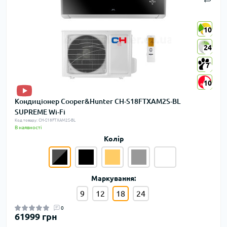
10
10
24
24
7
7
10
10
Кондиціонер Cooper&Hunter CH-S18FTXAM2S-BL
SUPREME Wi-Fi
Код товару: CH-S18FTXAM2S-BL
В наявності
Колір
Маркування:
9
12
18
24
0
61999 грн