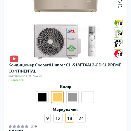
10
10
24
24
7
7
10
10
Кондиціонер Cooper&Hunter CH-S18FTXAL2-GD SUPREME
CONTINENTAL
Код товару: CH-S18FTXAL2-GD
В наявності
Колір
Маркування:
9
12
18
24
0