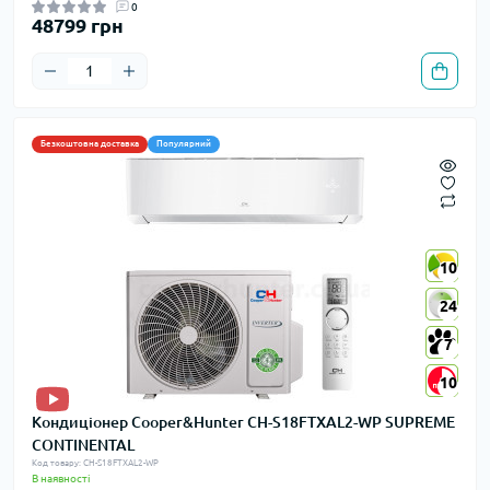
0
48799 грн
Безкоштовна доставка
Популярний
10
10
24
24
7
7
10
10
Кондиціонер Cooper&Hunter CH-S18FTXAL2-WP SUPREME
CONTINENTAL
Код товару: CH-S18FTXAL2-WP
В наявності