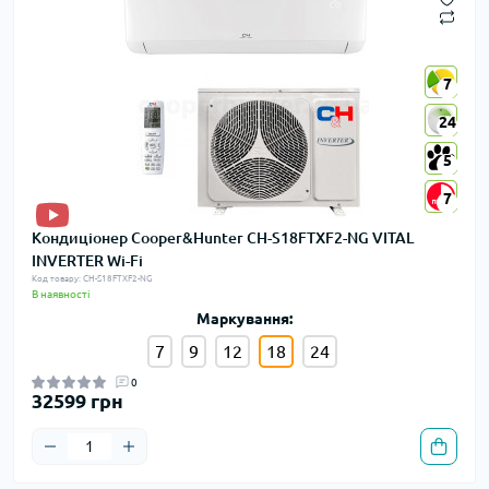
7
7
24
24
5
5
7
7
Кондиціонер Cooper&Hunter CH-S18FTXF2-NG VITAL
INVERTER Wi-Fi
Код товару: CH-S18FTXF2-NG
В наявності
Маркування:
7
9
12
18
24
0
32599 грн