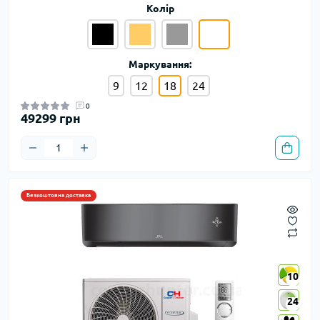
Колір
Маркування:
9
12
18
24
0
49299 грн
Безкоштовна доставка
10
10
24
24