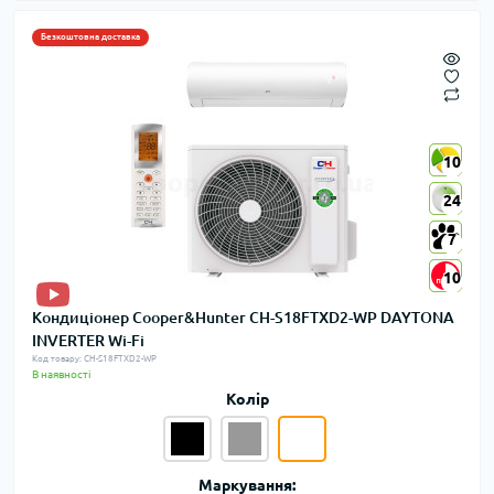
Безкоштовна доставка
10
10
24
24
7
7
10
10
Кондиціонер Cooper&Hunter CH-S18FTXD2-WP DAYTONA
INVERTER Wi-Fi
Код товару: CH-S18FTXD2-WP
В наявності
Колір
Маркування: