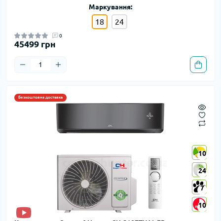
Маркування:
18
24
0
45499 грн
Безкоштовна доставка
10
10
24
24
7
7
10
10