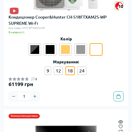
10
10
Кондиціонер Cooper&Hunter CH-S18FTXAM2S-WP
SUPREME Wi-Fi
Код товару: CH-S18FTXAM2S-WP
В наявності
Колір
Маркування:
9
12
18
24
0
61199 грн
Безкоштовна доставка