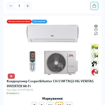
Безкоштовна доставка
Популярний
10
10
24
24
7
7
10
10
Кондиціонер Cooper&Hunter CH-S18FTXQ2-NG VERITAS
INVERTER Wi-Fi
Код товару: CH-S18FTXQ2-NG
В наявності
Маркування: