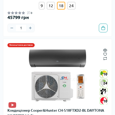
9
12
18
24
0
45799 грн
Безкоштовна доставка
10
10
24
24
7
7
10
10
Кондиціонер Cooper&Hunter CH-S18FTXD2-BL DAYTONA