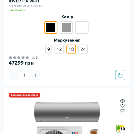
INVERTER Wi-Fi
Код товару: CH-S18FTXD2-BL
В наявності
Колір
Маркування:
9
12
18
24
0
47299 грн
Безкоштовна доставка
10
10