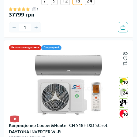
7
9
12
18
24
1
37799 грн
Безкоштовна доставка
Популярний
10
10
24
24
7
7
10
10
Кондиціонер Cooper&Hunter CH-S18FTXD-SC set
DAYTONA INVERTER Wi-Fi
Код товару: CH-S18FTXD-SC set