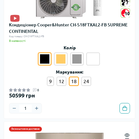
7
7
10
10
Кондиціонер Cooper&Hunter CH-S18FTXAL2-FB SUPREME
CONTINENTAL
Код товару: CH-S18FTXAL2-FB
В наявності
Колір
Маркування:
9
12
18
24
0
50599 грн
Безкоштовна доставка