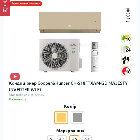
Безкоштовна доставка
10
10
24
24
7
7
10
10
Кондиціонер Cooper&Hunter CH-S18FTXAM-GD MAJESTY
INVERTER Wi-Fi
Код товару: CH-S18FTXAM-GD
В наявності
Колір
Маркування:
9
12
18
24