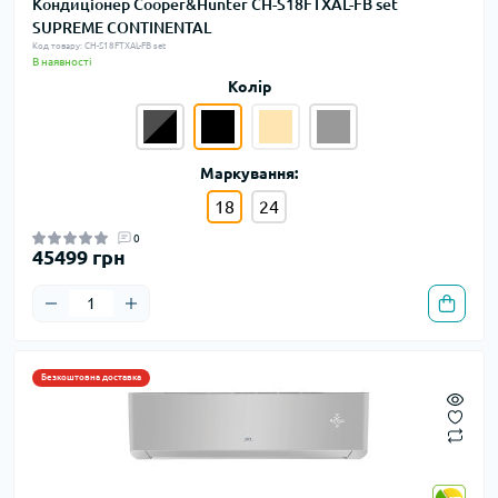
Кондиціонер Cooper&Hunter CH-S18FTXAL-FB set
SUPREME CONTINENTAL
Код товару: CH-S18FTXAL-FB set
В наявності
Колір
Маркування:
18
24
0
45499 грн
Безкоштовна доставка