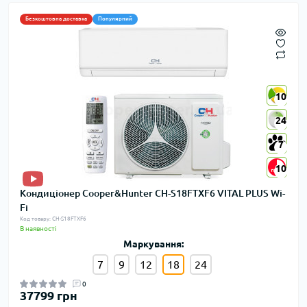
Безкоштовна доставка
Популярний
10
10
24
24
7
7
10
10
Кондиціонер Cooper&Hunter CH-S18FTXF6 VITAL PLUS Wi-
Fi
Код товару: CH-S18FTXF6
В наявності
Маркування:
7
9
12
18
24
0
37799 грн