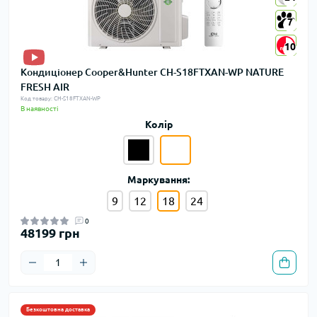
7
7
10
10
Кондиціонер Cooper&Hunter CH-S18FTXAN-WP NATURE
FRESH AIR
Код товару: CH-S18FTXAN-WP
В наявності
Колір
Маркування:
9
12
18
24
0
48199 грн
Безкоштовна доставка