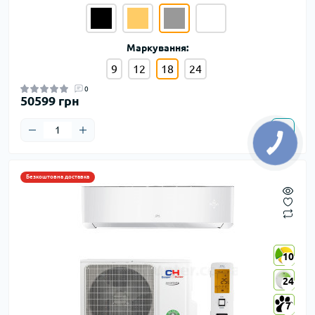
Маркування:
9
12
18
24
0
50599 грн
Безкоштовна доставка
10
10
24
24
7
7