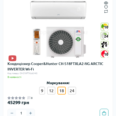
10
10
24
24
8
8
10
10
Кондиціонер Cooper&Hunter CH-S18FTXLA2-NG ARCTIC
INVERTER Wi-Fi
Код товару: CH-S18FTXLA2-NG
В наявності
Маркування:
9
12
18
24
0
45299 грн