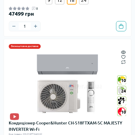
0
47499 грн
Безкоштовна доставка
10
10
24
24
7
7
10
10
Кондиціонер Cooper&Hunter CH-S18FTXAM-SC MAJESTY
INVERTER Wi-Fi
Код товару: CH-S18FTXAM-SC