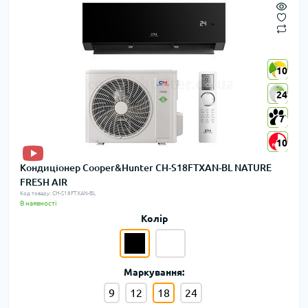
10
10
24
24
7
7
10
10
Кондиціонер Cooper&Hunter CH-S18FTXAN-BL NATURE
FRESH AIR
Код товару: CH-S18FTXAN-BL
В наявності
Колір
Маркування:
9
12
18
24