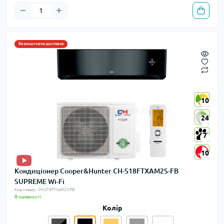
Безкоштовна доставка
10
10
24
24
7
7
10
10
Кондиціонер Cooper&Hunter CH-S18FTXAM2S-FB
SUPREME Wi-Fi
Код товару: CH-S18FTXAM2S-FB
В наявності
Колір