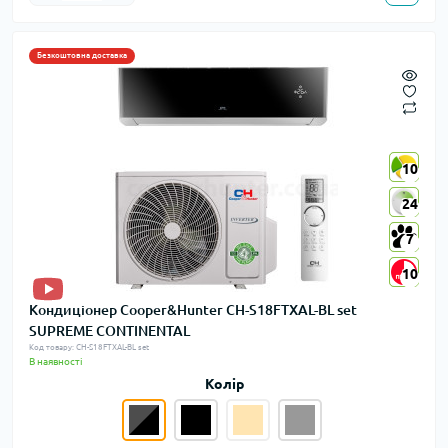
Безкоштовна доставка
10
10
24
24
7
7
10
10
Кондиціонер Cooper&Hunter CH-S18FTXAL-BL set
SUPREME CONTINENTAL
Код товару: CH-S18FTXAL-BL set
В наявності
Колір