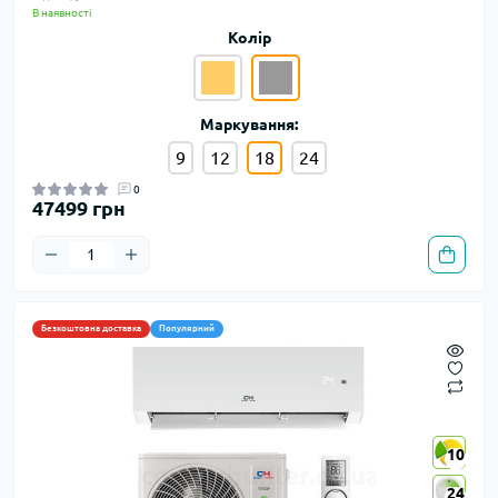
В наявності
Колір
Маркування:
9
12
18
24
0
47499 грн
Безкоштовна доставка
Популярний
10
10
24
24