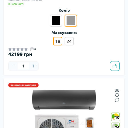
В наявності
Колір
Маркування:
18
24
0
42199 грн
Безкоштовна доставка
10
10
24
24