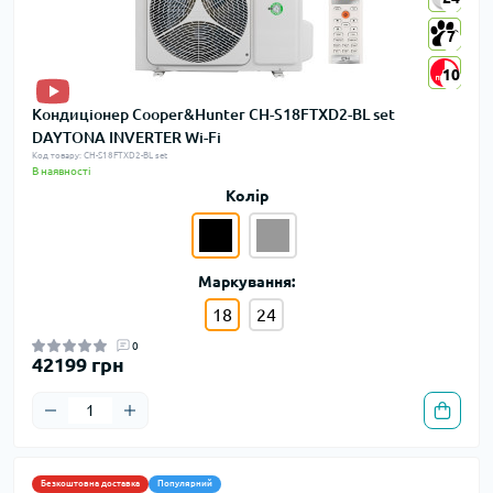
7
7
10
10
Кондиціонер Cooper&Hunter CH-S18FTXD2-BL set
DAYTONA INVERTER Wi-Fi
Код товару: CH-S18FTXD2-BL set
В наявності
Колір
Маркування:
18
24
0
42199 грн
Безкоштовна доставка
Популярний