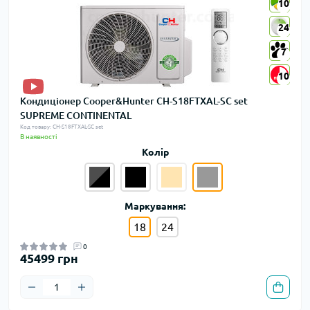
10
10
24
24
7
7
10
10
Кондиціонер Cooper&Hunter CH-S18FTXAL-SC set
SUPREME CONTINENTAL
Код товару: CH-S18FTXAL-SC set
В наявності
Колір
Маркування:
18
24
0
45499 грн