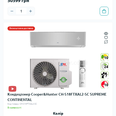
50599 грн
Безкоштовна доставка
10
10
24
24
7
7
10
10
Кондиціонер Cooper&Hunter CH-S18FTXAL2-SC SUPREME
CONTINENTAL
Код товару: CH-S18FTXAL2-SC
В наявності
Колір