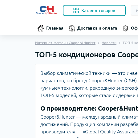
Каталог товаров
Главная
Доставка и оплата
Оф
Интернет-магазин Cooper&Hunter
Новости
ТОП-5 к
ТОП-5 кондиционеров Coope
Выбор климатической техники — это инвес
вариантов, но бренд Cooper&Hunter (C&H)
«умные» технологии, рекордную энергоэфф
ТОП-5 моделей, которые стали лидерами п
О производителе: Cooper&Hunt
Cooper&Hunter — международный климат
достижений. Продукция компании разраба
производителя — «Global Quality Assuran