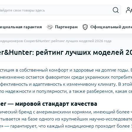
ициальная гарантия
Партнерам
Официальный диле
ондиционеров Cooper&Hunter: рейтинг лучших моделей 2026 года
r&Hunter: рейтинг лучших моделей 2
тиция в собственный комфорт и здоровье на долгие годы. В
 неизменно остается фаворитом среди украинских потребител
ективность и адаптивность к изменчивому климату. В этой 
о надежности и популярности, а также разберемся, какая с
er — мировой стандарт качества
ический бренд с американскими корнями, имеющий более
тывается на базе одного из крупнейших научно-исследоват
ce» — гарантирует, что каждый кондиционер проходит более 