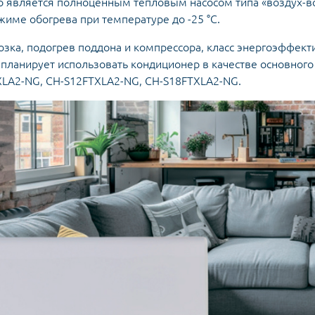
о является полноценным тепловым насосом типа «воздух-во
жиме обогрева при температуре до -25 °C.
зка, подогрев поддона и компрессора, класс энергоэффект
о планирует использовать кондиционер в качестве основного
XLA2-NG, CH-S12FTXLA2-NG, CH-S18FTXLA2-NG.