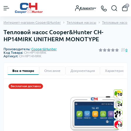
0
Клиенту
Интернет-магазин Cooper&Hunter
Тепловые насосы
Тепловые насосы
Тепловой насос Cooper&Hunter CH-
HP14MIRK UNITHERM MONOTYPE
Производитель:
Cooper&Hunter
0
Код Товара:
CH-HP14MIRK
Артикул:
CH-HP14MIRK
Все о товаре
Описание
Документация
Характеристик
Бесплатная доставка
10
10
24
24
7
7
10
10