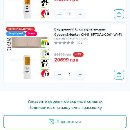
7
7
10
10
Внутренний блок мульти-сплит
Бесплатная доставка
Популярный
Акция
Cooper&Hunter CH-S18FTXAL-GD(I) Wi-Fi
Код товара: CH-S18FTXAL-GD(I)
0
10
10
24
24
26199 грн
-21%
20699 грн
7
7
10
10
Узнавайте первым об акциях и скидках
Подпишитесь на нашу e-mail рассылку
Подписаться