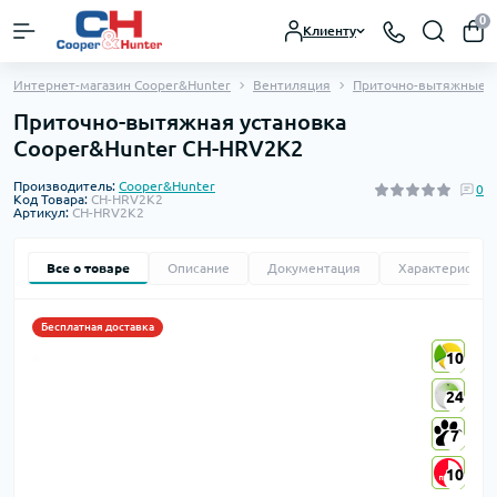
0
Клиенту
Интернет-магазин Cooper&Hunter
Вентиляция
Приточно-вытяжные у
Приточно-вытяжная установка
Cooper&Hunter CH-HRV2K2
Производитель:
Cooper&Hunter
0
Код Товара:
CH-HRV2K2
Артикул:
CH-HRV2K2
Все о товаре
Описание
Документация
Характеристик
Бесплатная доставка
10
10
24
24
7
7
10
10