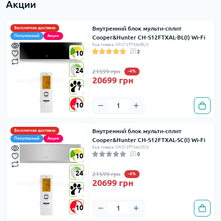
Акции
Внутренний блок мульти-сплит
Бесплатная доставка
Популярный
Акция
Cooper&Hunter CH-S12FTXAL-BL(I) Wi-Fi
Код товара: CH-S12FTXAL-BL(I)
2
10
10
24
24
21599 грн
-4%
20699 грн
7
7
10
10
Внутренний блок мульти-сплит
Бесплатная доставка
Популярный
Акция
Cooper&Hunter CH-S12FTXAL-SC(I) Wi-Fi
Код товара: CH-S12FTXAL-SC(I)
0
10
10
24
24
21599 грн
-4%
20699 грн
7
7
10
10