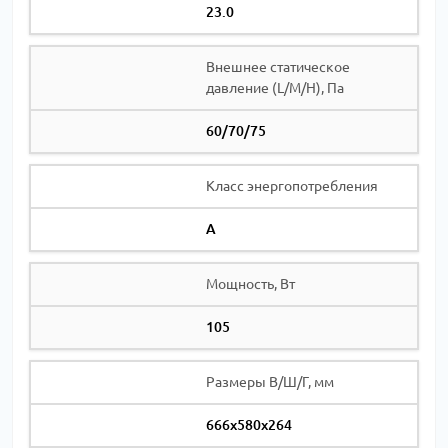
23.0
Внешнее статическое
давление (L/M/H), Па
60/70/75
Класс энергопотребления
A
Мощность, Вт
105
Размеры В/Ш/Г, мм
666х580х264