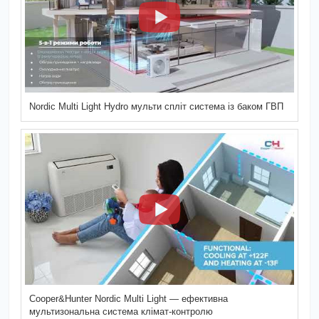
Nordic Multi Light Hydro мульти спліт система із баком ГВП
Cooper&Hunter Nordic Multi Light — ефективна
мультизональна система клімат-контролю