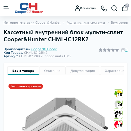
0
Клиенту
Интернет-магазин Cooper&Hunter
Мульти-сплит системы
Внутренние
Кассетный внутренний блок мульти-сплит
Cooper&Hunter CHML-IC12RK2
Производитель:
Cooper&Hunter
0
Код Товара:
CHML-IC12RK2
Артикул:
CHML-IC12RK2 Indoor unit+TF05
Все о товаре
Описание
Документация
Характеристик
Бесплатная доставка
10
10
24
24
7
7
10
10