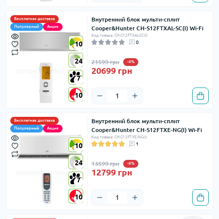
Внутренний блок мульти-сплит
Бесплатная доставка
Популярный
Акция
Cooper&Hunter CH-S12FTXAL-SC(I) Wi-Fi
Код товара: CH-S12FTXAL-SC(I)
0
10
10
24
24
21599 грн
-4%
20699 грн
7
7
10
10
Внутренний блок мульти-сплит
Бесплатная доставка
Популярный
Акция
Cooper&Hunter CH-S12FTXE-NG(I) Wi-Fi
Код товара: CH-S12FTXE-NG(I)
1
10
10
24
24
13599 грн
-6%
12799 грн
7
7
10
10