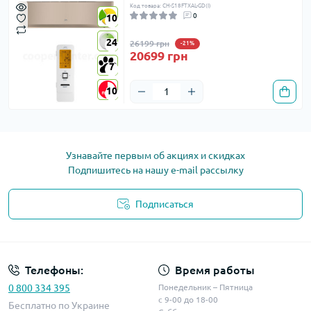
Код товара: CH-S18FTXAL-GD(I)
0
10
10
24
24
26199 грн
-21%
20699 грн
7
7
10
10
Узнавайте первым об акциях и скидках
Подпишитесь на нашу e-mail рассылку
Подписаться
Телефоны:
Время работы
0 800 334 395
Понедельник – Пятница
с 9-00 до 18-00
Бесплатно по Украине