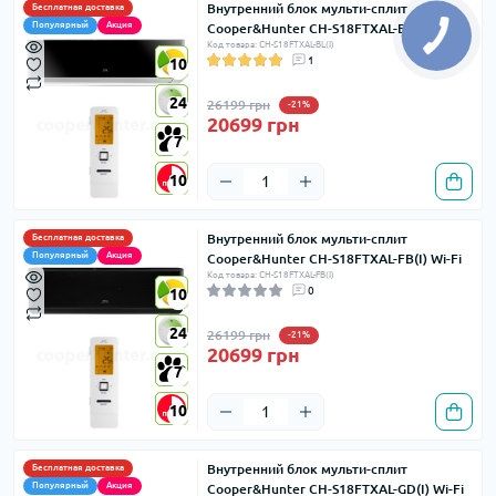
Внутренний блок мульти-сплит
Бесплатная доставка
Популярный
Акция
Cooper&Hunter CH-S18FTXAL-BL(I) Wi-Fi
Код товара: CH-S18FTXAL-BL(I)
1
10
10
24
24
26199 грн
-21%
20699 грн
7
7
10
10
Внутренний блок мульти-сплит
Бесплатная доставка
Популярный
Акция
Cooper&Hunter CH-S18FTXAL-FB(I) Wi-Fi
Код товара: CH-S18FTXAL-FB(I)
0
10
10
24
24
26199 грн
-21%
20699 грн
7
7
10
10
Внутренний блок мульти-сплит
Бесплатная доставка
Популярный
Акция
Cooper&Hunter CH-S18FTXAL-GD(I) Wi-Fi