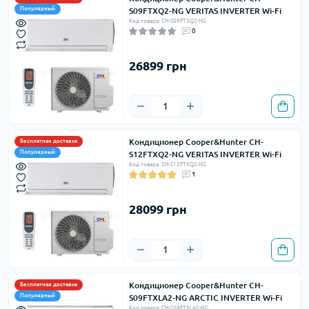
Популярный
S09FTXQ2-NG VERITAS INVERTER Wi-Fi
Код товара: CH-S09FTXQ2-NG
0
26899 грн
Кондиционер Cooper&Hunter CH-
Бесплатная доставка
Популярный
S12FTXQ2-NG VERITAS INVERTER Wi-Fi
Код товара: CH-S12FTXQ2-NG
1
28099 грн
Кондиционер Cooper&Hunter CH-
Бесплатная доставка
Популярный
S09FTXLA2-NG ARCTIC INVERTER Wi-Fi
Код товара: CH-S09FTXLA2-NG