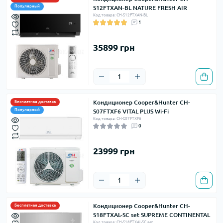
Популярный
S12FTXAN-BL NATURE FRESH AIR
Код товара: CH-S12FTXAN-BL
1
35899 грн
Кондиционер Cooper&Hunter CH-
Бесплатная доставка
Популярный
S07FTXF6 VITAL PLUS Wi-Fi
Код товара: CH-S07FTXF6
0
23999 грн
Кондиционер Cooper&Hunter CH-
Бесплатная доставка
S18FTXAL-SC set SUPREME CONTINENTAL
Код товара: CH-S18FTXAL-SC set