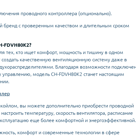
лючения проводного контроллера (опционально).
ой бренд с проверенным качеством и длительным сроком
CH-FDVH80K2?
я тех, кто ищет комфорт, мощность и тишину в одном
т создать качественную вентиляционную систему даже в
духораспределителями. Благодаря возможности подключе
у управлению, модель CH-FDVH80K2 станет настоящим
нии.
ллер
нкойлом, вы можете дополнительно приобрести проводной
 настроить температуру, скорость вентилятора, расписание
 эксплуатацию еще более комфортной и энергоэффективной.
жность, комфорт и современные технологии в сфере