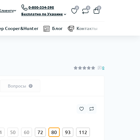
0-800-334-395
0
0
0
Клиенту
Бесплатно по Украине
р Cooper&Hunter
Блог
Контакты
0
Вопросы
0
4
50
60
72
80
93
112