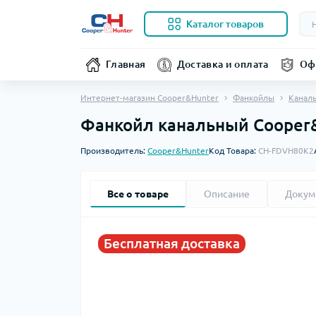
Каталог товаров
Главная
Доставка и оплата
Оф
Интернет-магазин Cooper&Hunter
Фанкойлы
Канал
Фанкойл канальный Cooper
Производитель:
Cooper&Hunter
Код Товара:
CH-FDVH80K2
Все о товаре
Описание
Докум
Бесплатная доставка