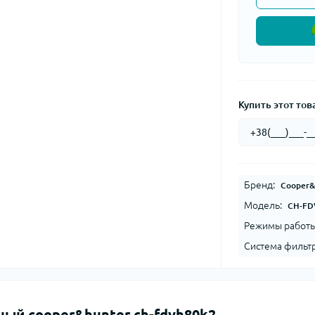
Купить этот това
Бренд:
Cooper&
Модель:
CH-FD
Режимы работы
Система фильт
ый cooper&hunter ch-fdvh80k2