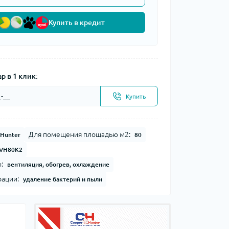
Купить в кредит
р в 1 клик:
Купить
Для помещения площадью м2:
Hunter
80
VH80K2
:
вентиляция, обогрев, охлаждение
рации:
удаление бактерий и пыли