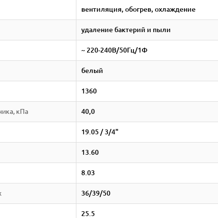
вентиляция, обогрев, охлаждение
удаление бактерий и пыли
~ 220-240В/50Гц/1Ф
белый
1360
ика, кПа
40,0
19.05 / 3/4"
13.60
8.03
x
36/39/50
25.5