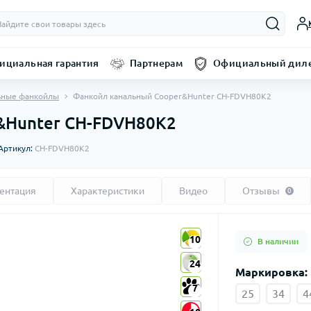
ициальная гарантия
Партнерам
Официальный диле
ьные фанкойлы
Фанкойл канальный Cooper&Hunter CH-FDVH80K2
&Hunter CH-FDVH80K2
Артикул:
CH-FDVH80K2
ентация
Характеристики
Видео
Отзывы
0
10
10
В наличии
24
24
Маркировка:
7
7
25
34
4