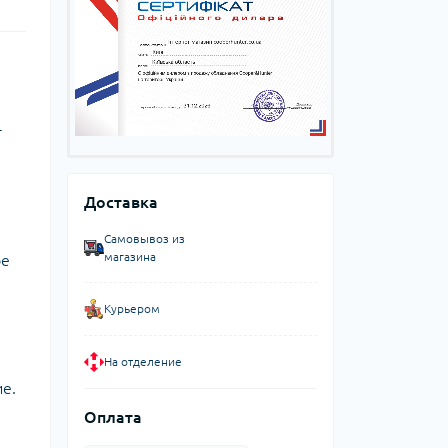
т
Доставка
Самовывоз из
магазина
ое
Курьером
На отделение
е.
Оплата