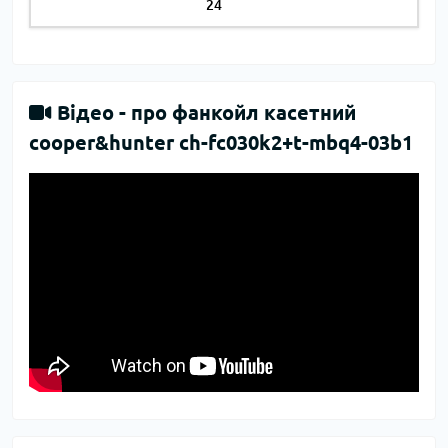
24
Відео -
про фанкойл касетний
cooper&hunter ch-fc030k2+t-mbq4-03b1