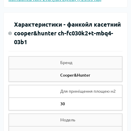
Характеристики -
фанкойл касетний
cooper&hunter ch-fc030k2+t-mbq4-
03b1
Бренд
Cooper&Hunter
Для приміщення площею м2
30
Модель