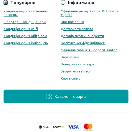
Популярне
Інформація
Кондиціонери з тепловим
Офіційний дилер Cooper&Hunter в
насосом
Україні
Інверторні кондиціонери
Про компанію
Кондиціонери з wi-fi
Доставка та оплата
Кондиціонери з обігрівом
Договір публічної оферти
Кондиціонери з іонізацією
Політика конфіденційності
Офіційна гарантія Cooper&Hunter
Партнерам
Повернення товару
Зворотній зв’язок
Карта сайту
Каталог товарів