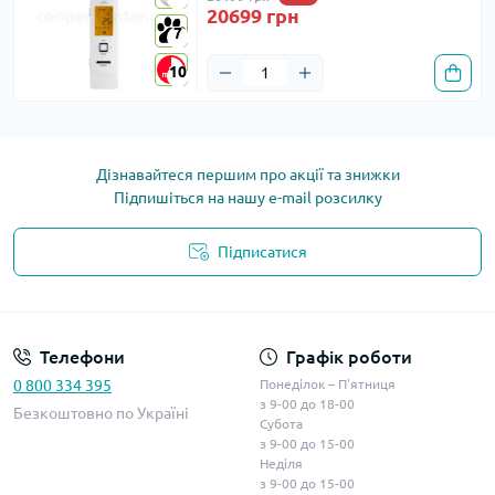
20699 грн
7
7
10
10
Дізнавайтеся першим про акції та знижки
Підпишіться на нашу e-mail розсилку
Підписатися
Телефони
Графік роботи
0 800 334 395
Понеділок – П'ятниця
з 9-00 до 18-00
Безкоштовно по Україні
Субота
з 9-00 до 15-00
Неділя
з 9-00 до 15-00