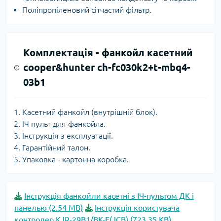
Поліпропіленовий сітчастий фільтр.
Комплектація -
фанкойл касетний
cooper&hunter ch-fc030k2+t-mbq4-
03b1
Касетний фанкойл (внутрішній блок).
ІЧ пульт для фанкойла.
Інструкція з експлуатації.
Гарантійний талон.
Упаковка - картонна коробка.
Інструкція фанкойли касетні з ІЧ-пультом ДК і
панелью (2.54 MB)
Інструкція користувача
контролер KJR-29B1/BK-E(JCB) (723.35 KB)