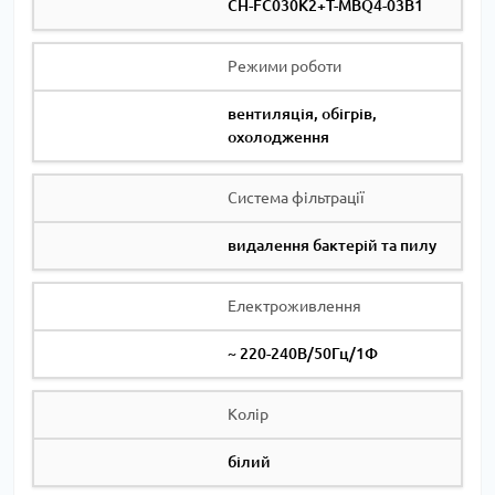
CH-FC030K2+T-MBQ4-03B1
Режими роботи
вентиляція, обігрів,
охолодження
Система фільтрації
видалення бактерій та пилу
Електроживлення
~ 220-240В/50Гц/1Ф
Колір
білий