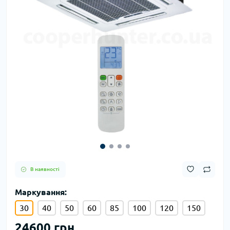
В наявності
Маркування:
30
40
50
60
85
100
120
150
24600 грн