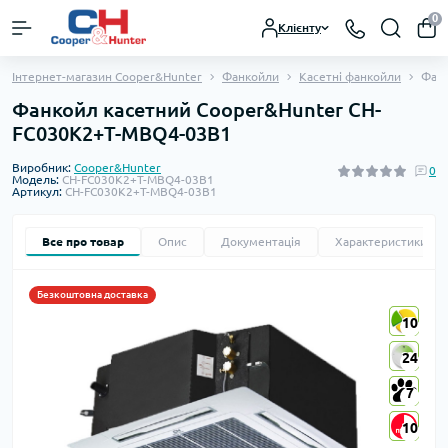
0
Клієнту
Інтернет-магазин Cooper&Hunter
Фанкойли
Касетні фанкойли
Фанк
Фанкойл касетний Cooper&Hunter CH-
FC030K2+T-MBQ4-03B1
Виробник:
Cooper&Hunter
0
Модель:
CH-FC030K2+T-MBQ4-03B1
Артикул:
CH-FC030K2+T-MBQ4-03B1
Все про товар
Опис
Документація
Характеристики
Безкоштовна доставка
10
10
24
24
7
7
10
10