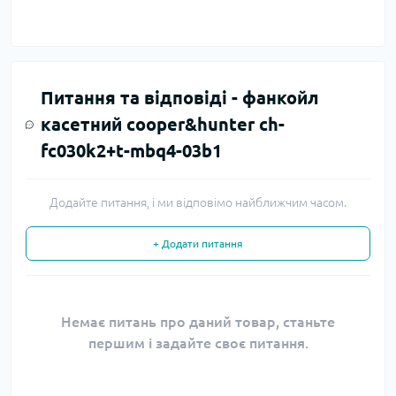
Питання та відповіді -
фанкойл
касетний cooper&hunter ch-
fc030k2+t-mbq4-03b1
Додайте питання, і ми відповімо найближчим часом.
+ Додати питання
Немає питань про даний товар, станьте
першим і задайте своє питання.