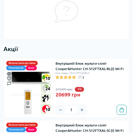
Акції
Внутрішній блок мульти-спліт
Безкоштовна доставка
Популярний
Акція
Cooper&Hunter CH-S12FTXAL-BL(I) Wi-Fi
Код товару: CH-S12FTXAL-BL(I)
2
10
10
24
24
21599 грн
-4%
20699 грн
7
7
10
10
Внутрішній блок мульти-спліт
Безкоштовна доставка
Популярний
Акція
Cooper&Hunter CH-S12FTXAL-SC(I) Wi-Fi