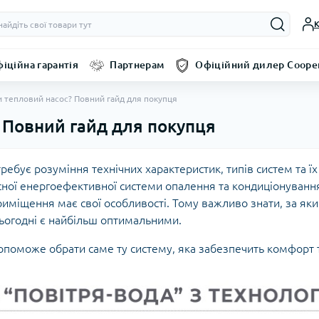
К
іційна гарантія
Партнерам
Офіційний дилер Coope
и тепловий насос? Повний гайд для покупця
 Повний гайд для покупця
требує розуміння технічних характеристик, типів систем та ї
часної енергоефективної системи опалення та кондиціонува
риміщення має свої особливості. Тому важливо знати, за я
 сьогодні є найбільш оптимальними.
допоможе обрати саме ту систему, яка забезпечить комфорт 