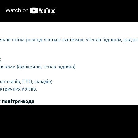
, який потім розподіляється системою «тепла підлога», раді
;
стеми (фанкойли, тепла підлога);
агазинів, СТО, складів;
ктричних котлів.
r повітря-вода