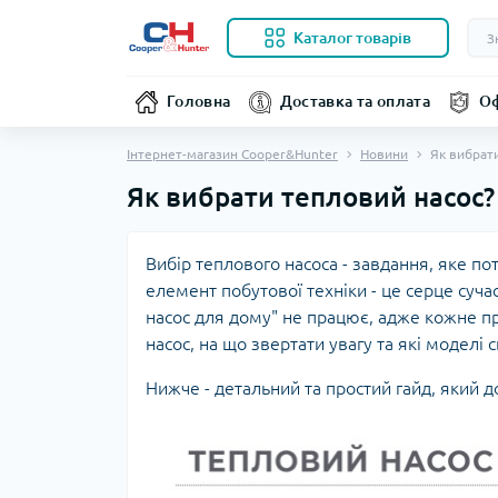
Каталог товарів
Головна
Доставка та оплата
Оф
Інтернет-магазин Cooper&Hunter
Новини
Як вибрат
Як вибрати тепловий насос?
Вибір теплового насоса - завдання, яке по
елемент побутової техніки - це серце су
насос для дому" не працює, адже кожне п
насос, на що звертати увагу та які моделі
Нижче - детальний та простий гайд, який 