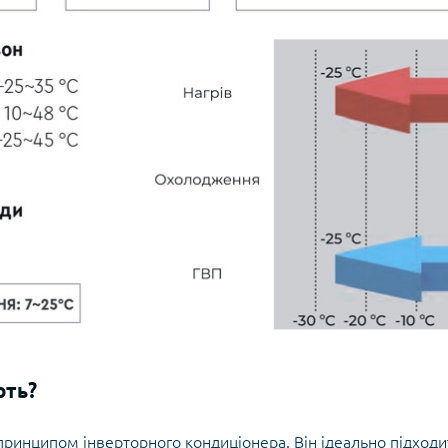
ють?
ринципом інверторного кондиціонера. Він ідеально підходи