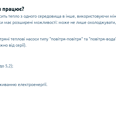
н працює?
сить тепло з одного середовища в інше, використовуючи міні
ьки має розширені можливості: може не лише охолоджувати
яні теплові насоси типу "повітря-повітря" та "повітря-вода
но від серії).
о 5,2);
живанню електроенергії.