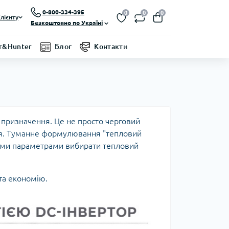
0-800-334-395
0
0
0
лієнту
Безкоштовно по Україні
r&Hunter
Блог
Контакти
х призначення. Це не просто черговий
ння. Туманне формулювання "тепловий
кими параметрами вибирати тепловий
та економію.