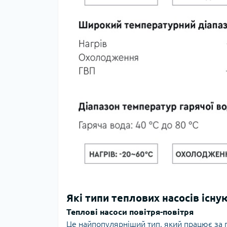
Які типи теплових насосів існу
Теплові насоси повітря-повітря
Це найпопулярніший тип, який працює за п