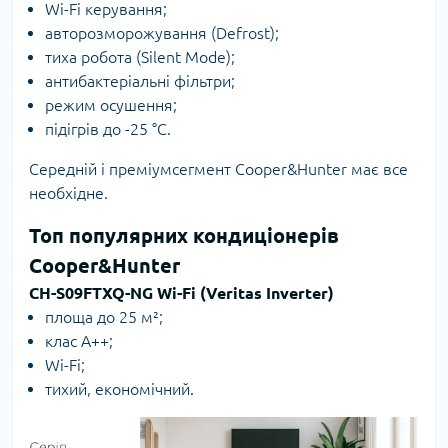
Wi-Fi керування;
авторозморожування (Defrost);
тиха робота (Silent Mode);
антибактеріальні фільтри;
режим осушення;
підігрів до -25 °C.
Середній і преміумсегмент Cooper&Hunter має все
необхідне.
Топ популярних кондиціонерів
Cooper&Hunter
CH-S09FTXQ-NG Wi-Fi (Veritas Inverter)
площа до 25 м²;
клас А++;
Wi-Fi;
тихий, економічний.