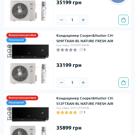
35199 грн
Кондиціонер Cooper&Hunter CH-
Безкоштовна доставка
Популярний
S09FTXAN-BL NATURE FRESH AIR
Код товару: CH-S09FTXAN-BL
0
33199 грн
Кондиціонер Cooper&Hunter CH-
Безкоштовна доставка
Популярний
S12FTXAN-BL NATURE FRESH AIR
Код товару: CH-S12FTXAN-BL
1
35899 грн