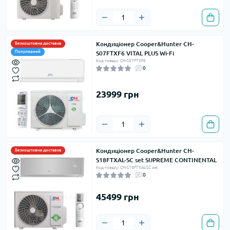
Кондиціонер Cooper&Hunter CH-
Безкоштовна доставка
Популярний
S07FTXF6 VITAL PLUS Wi-Fi
Код товару: CH-S07FTXF6
0
23999 грн
Кондиціонер Cooper&Hunter CH-
Безкоштовна доставка
S18FTXAL-SC set SUPREME CONTINENTAL
Код товару: CH-S18FTXAL-SC set
0
45499 грн