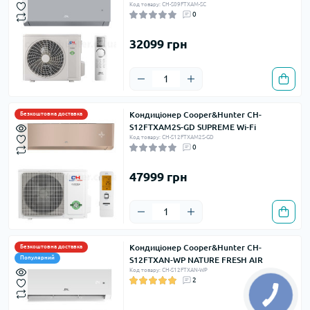
Код товару: CH-S09FTXAM-SC
0
32099 грн
Кондиціонер Cooper&Hunter CH-
Безкоштовна доставка
S12FTXAM2S-GD SUPREME Wi-Fi
Код товару: CH-S12FTXAM2S-GD
0
47999 грн
Кондиціонер Cooper&Hunter CH-
Безкоштовна доставка
Популярний
S12FTXAN-WP NATURE FRESH AIR
Код товару: CH-S12FTXAN-WP
2