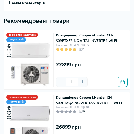
Немає коментарів
Рекомендовані товари
Кондиціонер Cooper&Hunter CH-
Безкоштовна доставка
Популярний
S09FTXF2-NG VITAL INVERTER Wi-Fi
Код товару: CH-S09FTXF2-NG
1
22899 грн
Кондиціонер Cooper&Hunter CH-
Безкоштовна доставка
Популярний
S09FTXQ2-NG VERITAS INVERTER Wi-Fi
Код товару: CH-S09FTXQ2-NG
0
26899 грн