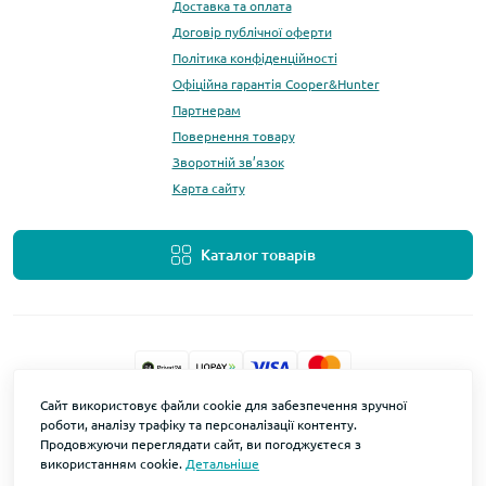
Доставка та оплата
Договір публічної оферти
Політика конфіденційності
Офіційна гарантія Cooper&Hunter
Партнерам
Повернення товару
Зворотній зв’язок
Карта сайту
Каталог товарів
Сайт використовує файли cookie для забезпечення зручної
cooperhunter.co.ua - офіційний дилер Cooper&Hunter.
роботи, аналізу трафіку та персоналізації контенту.
Ми не є частиною чи дочірньою компанією Cooper&Hunter
Продовжуючи переглядати сайт, ви погоджуєтеся з
використанням cookie.
Детальніше
International