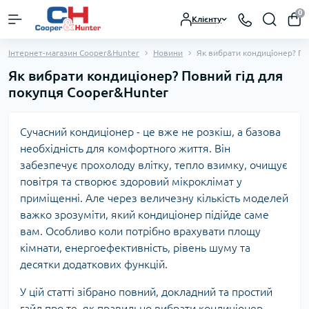
0
Клієнту
Інтернет-магазин Cooper&Hunter
Новини
Як вибрати кондиціонер? По
Як вибрати кондиціонер? Повний гід для
покупця Cooper&Hunter
Сучасний кондиціонер - це вже не розкіш, а базова
необхідність для комфортного життя. Він
забезпечує прохолоду влітку, тепло взимку, очищує
повітря та створює здоровий мікроклімат у
приміщенні. Але через величезну кількість моделей
важко зрозуміти, який кондиціонер підійде саме
вам. Особливо коли потрібно врахувати площу
кімнати, енергоефективність, рівень шуму та
десятки додаткових функцій.
У цій статті зібрано повний, докладний та простий
гайд про те, як правильно вибрати кондиціонер.